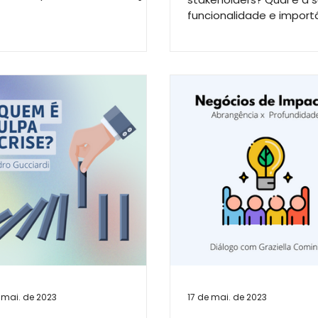
e a Agência Experimental
funcionalidade e import
min, da...
Muito se fala sobre as 
os stakeholders...
 mai. de 2023
17 de mai. de 2023