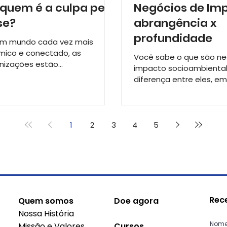
 quem é a culpa pela
Negócios de Im
se?
abrangência x
profundidade
m mundo cada vez mais
mico e conectado, as
Você sabe o que são ne
nizações estão
impacto socioambiental
tantemente expostas a uma
diferença entre eles, e
edade de desafios e
tradicionais e ONGs? A 
rsidades...
de...
1
2
3
4
5
Rec
Quem somos
Doe agora
Nossa História
Nom
Missão e Valores
Cursos