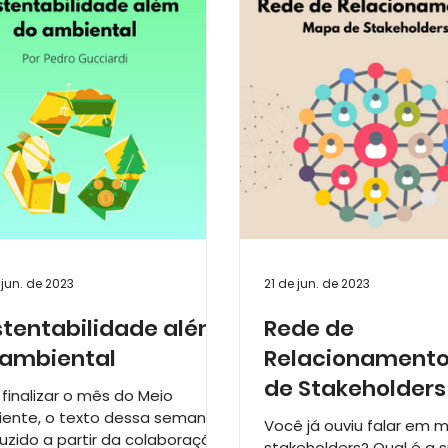
amentos
ESG - O Caminho da Transformação
Dica
 jun. de 2023
21 de jun. de 2023
stentabilidade além
Rede de
 ambiental
Relacionamento
de Stakeholders
 finalizar o mês do Meio
ente, o texto dessa semana,
Você já ouviu falar em 
uzido a partir da colaboração
stakeholders? Qual é a 