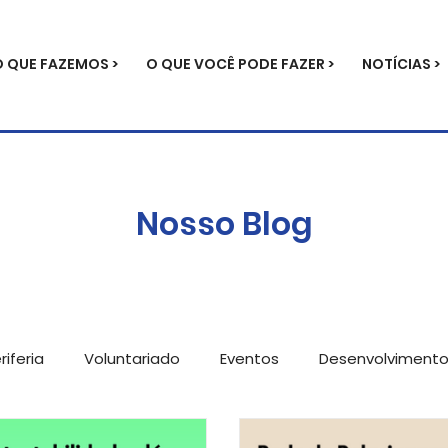
O QUE FAZEMOS >
O QUE VOCÊ PODE FAZER >
NOTÍCIAS >
Nosso Blog
iferia
Voluntariado
Eventos
Desenvolviment
ícias
Metodologia
Parcerias
Serviços para e