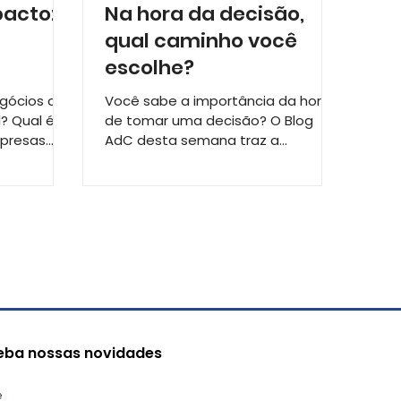
pacto:
Na hora da decisão,
qual caminho você
escolhe?
gócios de
Você sabe a importância da hora
? Qual é a
de tomar uma decisão? O Blog
mpresas
AdC desta semana traz a
Aventura
entrevista com a Claudia
Alcantara, coordenadora do...
eba nossas novidades
e