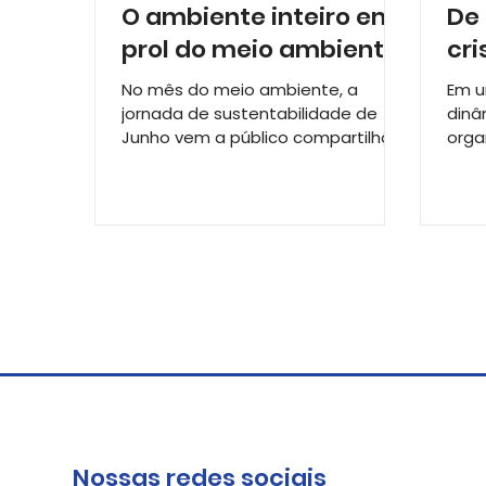
O ambiente inteiro em
De
prol do meio ambiente
cri
No mês do meio ambiente, a
Em u
jornada de sustentabilidade de
dinâ
Junho vem a público compartilhar
orga
experiências do projeto
cons
“Protagonistas que...
vari
adve
Nossas redes sociais