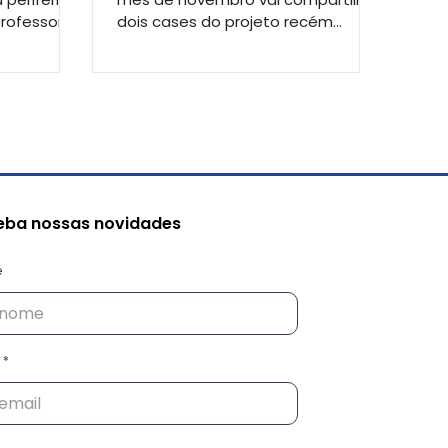
professores
dois cases do projeto recém
finalizado “Compartir Vedacit”.
o
Esta...
 construídos
eba nossas novidades
e