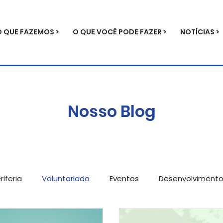
O QUE FAZEMOS >
O QUE VOCÊ PODE FAZER >
NOTÍCIAS >
Nosso Blog
iferia
Voluntariado
Eventos
Desenvolviment
ícias
Metodologia
Parcerias
Serviços para e