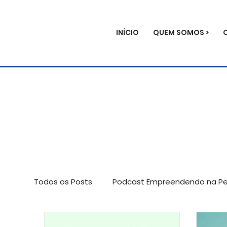
INÍCIO
QUEM SOMOS >
Todos os Posts
Podcast Empreendendo na Per
Avaliação de impacto
Palestras
Not