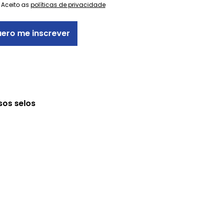
Aceito as
políticas de privacidade
ero me inscrever
sos selos