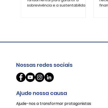
sobrevivência e a sustentabilidade
fina
de um negócio, olhar para a marca
estr
é essencial para garantir sua
um c
relevância e crescimento no
econ
mercado.
maio
ente
bási
pass
sobr
Nossas redes sociais
Ajude nossa causa
Ajude-nos a transformar protagonistas