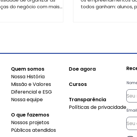
aula
nças do negócio com mais
todos ganham: alunos, 
atégia e menos improviso. Em
e empreendedores são
enário de incertezas
impactados pela relaçã
ômicas, juros elevados e
profissional e por laços
r rigor no acesso ao crédito,
durante o processo.
nder indicadores financeiros
cos deixa de ser uma opção e
a a ser um pilar de
evivência e crescimento.
Rec
Quem somos
Doe agora
Nossa História
Nom
Missão e Valores
Cursos
Diferencial e ESG
Nossa equipe
Transparência
Políticas de privacidade
Email
O que fazemos
Nossos projetos
Públicos atendidos