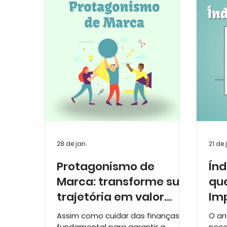
Relatório de Atividades e Impacto
Lanç
Série Raízes que Constroem: 15 anos
28 de jan.
21 de 
Protagonismo de
Índ
Marca: transforme sua
que
trajetória em valor
Im
para o seu negócio
Ca
Assim como cuidar das finanças é
O an
fundamental para garantir a
nece