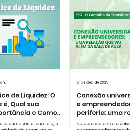
amentos
ESG - O Caminho da Transformação
Dica
jan.
17 de dez. de 2025
ice de Liquidez: O
Conexão univer
 é, Qual sua
e empreendedor
portância e Como
periferia: uma r
lcular?
que vai além da
o já começou e, com ele, a
Na parceria entre a univ
ssidade de organizar as
os empreendimentos da 