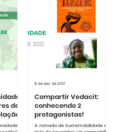
s Empreendedoras
8 de dez. de 2021
sidade
Compartir Vedacit:
es de
conhecendo 2
elação
protagonistas!
 sala de
ersidade e
A Jornada de Sustentabilidade do
periferia
mês de novembro vai compartilhar