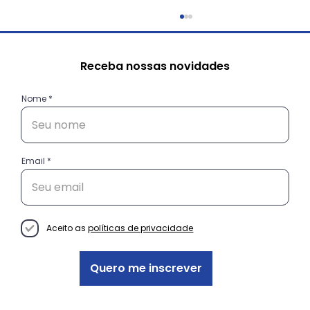
Receba nossas novidades
Nome
Email
Conexão universidade e
empreendedores de periferia: uma
relação que vai além da sala de
Aceito as
políticas de privacidade
aula
Quero me inscrever