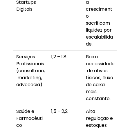
Startups 
a 
Digitais
cresciment
o 
sacrificam 
liquidez por 
escalabilida
de.
Serviços 
1,2 – 1,8
Baixa 
Profissionais 
necessidade
(consultoria,
 de ativos 
 marketing, 
físicos, fluxo 
advocacia)
de caixa 
mais 
constante.
Saúde e 
1,5 – 2,2
Alta 
Farmacêuti
regulação e 
co
estoques 