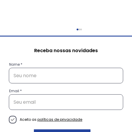
Receba nossas novidades
Nome
Email
Conexão universidade e
empreendedores de periferia: uma
relação que vai além da sala de
Aceito as
políticas de privacidade
aula