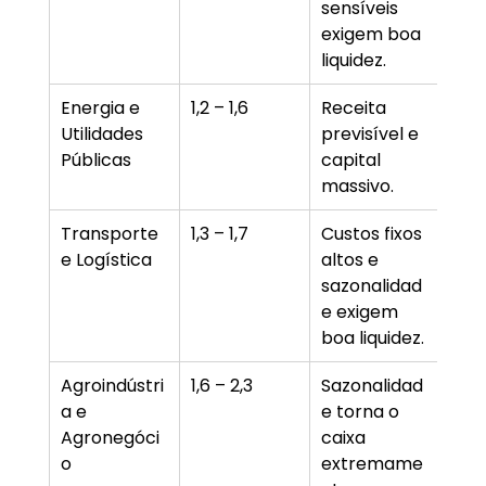
sensíveis 
exigem boa 
liquidez.
Energia e 
1,2 – 1,6
Receita 
Utilidades 
previsível e 
Públicas
capital 
massivo.
Transporte 
1,3 – 1,7
Custos fixos 
e Logística
altos e 
sazonalidad
e exigem 
boa liquidez.
Agroindústri
1,6 – 2,3
Sazonalidad
a e 
e torna o 
Agronegóci
caixa 
o
extremame