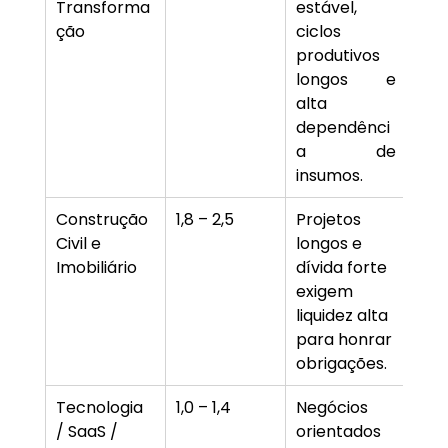
Transforma
estável, 
ção
ciclos 
produtivos 
longos e 
alta 
dependênci
a de 
insumos.
Construção 
1,8 – 2,5
Projetos 
Civil e 
longos e 
Imobiliário
dívida forte 
exigem 
liquidez alta 
para honrar 
obrigações.
Tecnologia 
1,0 – 1,4
Negócios 
/ SaaS / 
orientados 