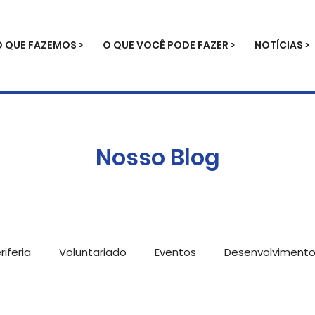
O QUE FAZEMOS >
O QUE VOCÊ PODE FAZER >
NOTÍCIAS >
Nosso Blog
iferia
Voluntariado
Eventos
Desenvolviment
ícias
Metodologia
Parcerias
Serviços para e