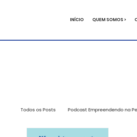
INÍCIO
QUEM SOMOS >
Todos os Posts
Podcast Empreendendo na Per
Avaliação de impacto
Palestras
Not