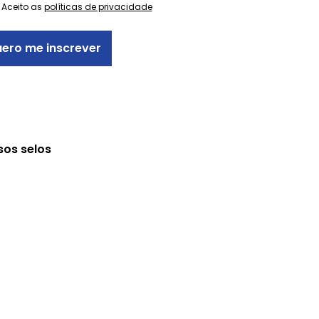
Aceito as
políticas de privacidade
ero me inscrever
sos selos