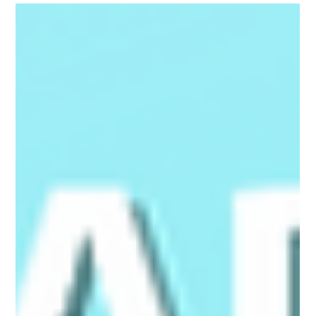
No último domingo, dia 16 de outubro, celebrou-se o
Dia Mundial da Alimentação, data instituída pela ONU
para consciencializar a opinião...