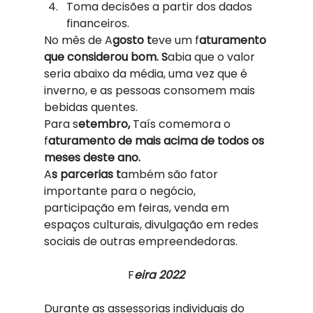
Toma decisões a partir dos dados 
financeiros.  
No mês de A
gosto t
eve um f
aturamento 
que considerou bom. S
abia que o valor 
seria abaixo da média, uma vez que é 
inverno, e as pessoas consomem mais 
bebidas quentes.  
Para s
etembro,
 Taís comemora o 
f
aturamento de mais acima de todos os 
meses deste ano. 
A
s parcerias t
ambém são fator 
importante para o negócio, 
participação em feiras, venda em 
espaços culturais, divulgação em redes 
sociais de outras empreendedoras.  
F
eira 2022
Durante as assessorias individuais do 