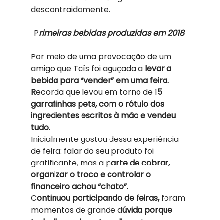
descontraidamente.  
P
rimeiras bebidas produzidas em 2018 
Por meio de uma provocação de um 
amigo que Taís foi aguçada a
 levar a 
bebida para “vender” em uma feira. 
R
ecorda que levou em torno de 1
5 
garrafinhas pets, com o rótulo dos 
ingredientes escritos à mão e vendeu 
tudo.  
Inicialmente gostou dessa experiência 
de feira: falar do seu produto foi 
gratificante, mas a p
arte de cobrar, 
organizar o troco e controlar o 
financeiro achou “chato”. 
C
ontinuou participando de feiras,
 foram 
momentos de grande d
úvida porque 