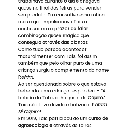
trabalhava durante o dia e
 chegava 
quase no final das feiras para vender 
seu produto. Era cansativa essa rotina, 
mas o que impulsionava Taís a 
continuar era o p
razer de falar 
combinação quase mágica que 
conseguia através das plantas.  
Como tudo parece acontecer 
“naturalmente” com Taís, foi assim 
também que pelo olhar puro de uma 
criança surgiu o complemento do nome 
R
efrim.
Ao ser questionada sobre o que estava 
bebendo, uma criança respondeu: – “A 
bebida da Tatá, acho que é de C
apim.”  
Taís não teve dúvida e batizou o R
efrim 
Di Capim!
Em 2019, Taís participou de um c
urso de 
agroecologia e
 através de feiras 