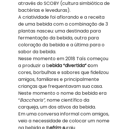
através do SCOBY (cultura simbiótica de 
bactérias e leveduras).  
A criatividade foi aflorando e a receita 
de uma bebida com a combinação de 3 
plantas nasceu: uma destinada para 
fermentação da bebida, outra para 
coloração da bebida e a última para o 
sabor da bebida.  
Nesse momento em 2018 Taís começou 
a produzir a b
ebida “divertida” c
om 
cores, borbulhas e sabores que fidelizou 
amigos, familiares e principalmente 
crianças que frequentavam sua casa. 
Neste momento o nome da bebida era 
“
Baccharis”,
 nome científico da 
carqueja, um dos ativos da bebida.  
Em uma conversa informal com amigos, 
veio a necessidade de colocar um nome 
na bebida e R
efrim s
urgiu 