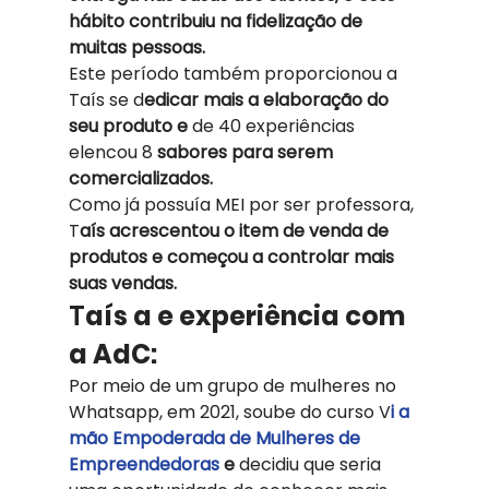
hábito contribuiu na fidelização de 
muitas pessoas.  
Este período também proporcionou a 
Taís se d
edicar mais a elaboração do 
seu produto e
 de 40 experiências 
elencou 8
 sabores para serem 
comercializados.  
Como já possuía MEI por ser professora, 
T
aís acrescentou o item de venda de 
produtos e começou a controlar mais 
suas vendas.  
T
aís a e experiência com 
a AdC:  
Por meio de um grupo de mulheres no 
Whatsapp, em 2021, soube do curso V
i a 
mão Empoderada de Mulheres de 
Empreendedoras 
e
 decidiu que seria 