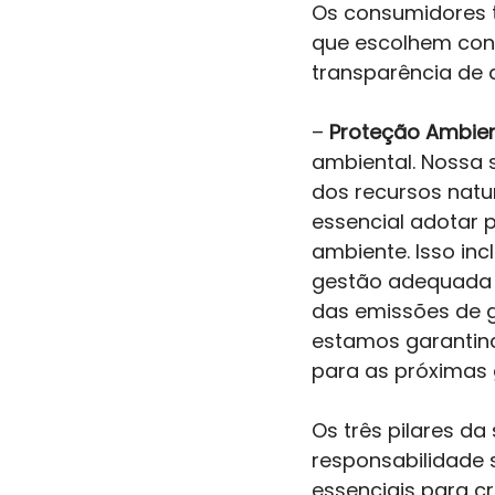
Os consumidores 
que escolhem cons
transparência de
–
 Proteção Ambien
ambiental. Nossa 
dos recursos natur
essencial adotar p
ambiente. Isso in
gestão adequada d
das emissões de g
estamos garantind
para as próximas 
Os três pilares d
responsabilidade 
essenciais para cr