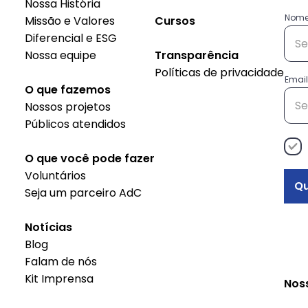
Nossa História
Nom
Missão e Valores
Cursos
Diferencial e ESG
Nossa equipe
Transparência
Políticas de privacidade
Conheça as histórias das
Red
Email
O que fazemos
empreendedoras do
Map
Nossos projetos
projeto Decisão
Públicos atendidos
Empreendedora
O que você pode fazer
Voluntários
Qu
Seja um parceiro AdC
Notícias
Blog
Falam de nós
Kit Imprensa
Nos