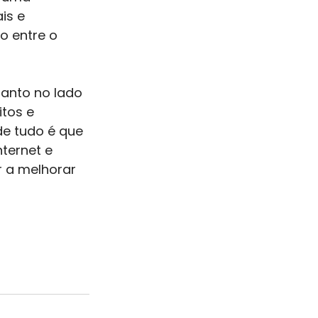
is e 
 entre o 
tanto no lado 
tos e 
de tudo é que 
ternet e 
r a melhorar 