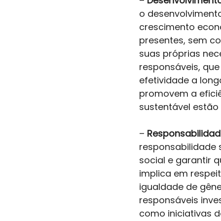
–
 Desenvolvimento
o desenvolvimento
crescimento econô
presentes, sem c
suas próprias nec
responsáveis, qu
efetividade a lon
promovem a efici
sustentável estão
–
 Responsabilidad
responsabilidade 
social e garantir 
implica em respei
igualdade de gêne
responsáveis ​​in
como iniciativas d