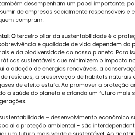
também desempenham um papel importante, pois
umir de empresas socialmente responsáveis ​​e ex
 quem compram. 
tal: O
 terceiro pilar da sustentabilidade é a prote
sobrevivência e qualidade de vida dependem da 
ais e da biodiversidade do nosso planeta. Para iss
ráticas sustentáveis ​​que minimizem o impacto n
clui a adoção de energias renováveis, a conservaç
e resíduos, a preservação de habitats naturais 
ases de efeito estufa. Ao promover a proteção am
o a saúde do planeta e criando um futuro mais s
gerações. 
a sustentabilidade – desenvolvimento econômico su
social e proteção ambiental – são interdependent
iar um futuro mais verde e sustentável. Ao adota