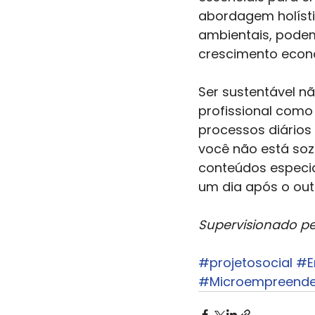
abordagem holísti
ambientais, podem
crescimento econ
Ser sustentável nã
profissional como
processos diários
você não está sozi
conteúdos especiai
um dia após o outr
Supervisionado pel
#projetosocial
#E
#Microempreende