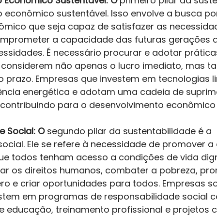
 Econômico Sustentável: O
 primeiro pilar da sust
 econômico sustentável. Isso envolve a busca po
mico que seja capaz de satisfazer as necessida
omprometer a capacidade das futuras gerações d
essidades. É necessário procurar e adotar prática
e considerem não apenas o lucro imediato, mas 
go prazo. Empresas que investem em tecnologias l
ência energética e adotam uma cadeia de suprim
 contribuindo para o desenvolvimento econômico 
e Social: O
 segundo pilar da sustentabilidade é a 
social. Ele se refere à necessidade de promover a
que todos tenham acesso a condições de vida dign
tar os direitos humanos, combater a pobreza, pr
ro e criar oportunidades para todos. Empresas s
vestem em programas de responsabilidade social co
e educação, treinamento profissional e projetos c