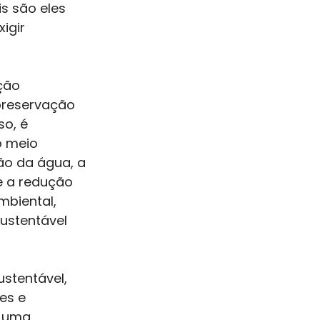
 são eles 
igir 
ção 
preservação 
o, é 
o meio 
ão da água, a 
e a redução 
biental, 
ustentável 
stentável, 
es e 
r uma 