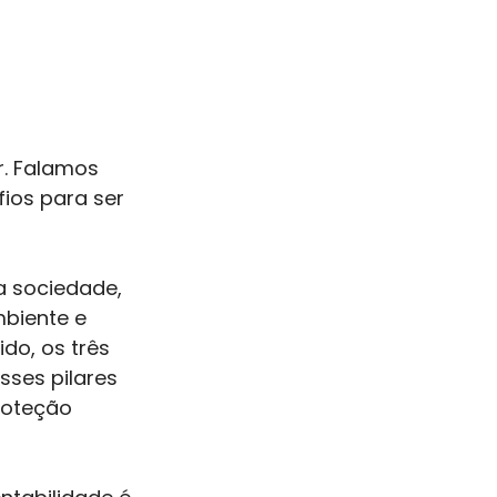
r. Falamos 
ios para ser 
a sociedade, 
biente e 
do, os três 
ses pilares 
roteção 