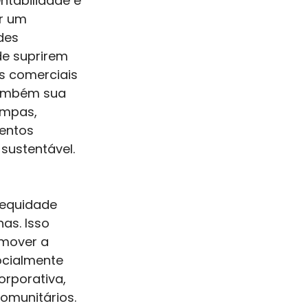
entabilidade é 
r um 
des 
e suprirem 
s comerciais 
também sua 
impas, 
entos 
sustentável. 
 equidade 
as. Isso 
omover a 
ocialmente 
rporativa, 
omunitários. 