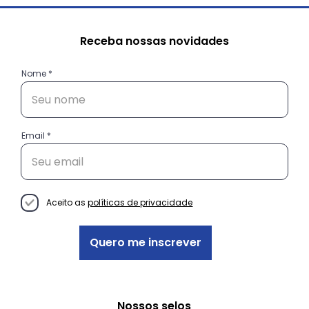
Receba nossas novidades
Nome
Email
Do “Oi!” ao Cliente Fiel: como a
comunicação certa guia suas
vendas
Aceito as
políticas de privacidade
Quero me inscrever
Nossos selos