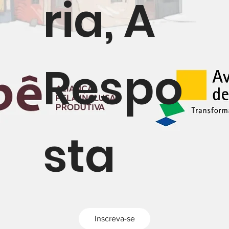
ria, A
Respo
sta
Inscreva-se