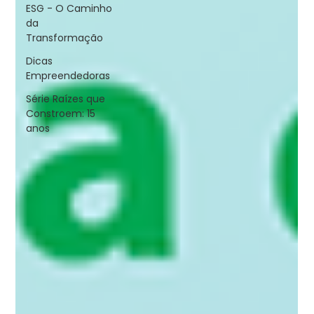
ESG - O Caminho
da
Transformação
Dicas
Empreendedoras
Série Raízes que
Constroem: 15
anos