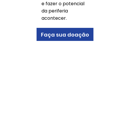
Ajude-nos a
transformar
protagonistas
e fazer o potencial
da periferia
acontecer.
Faça sua doação
Contato
CEP: 05069-000
Rua Felix Guilhem, 37
+55 11 91737-6289
Lapa de Baixo
+55 11 3895-0592
São Paulo - SP
Encontre-nos no mapa
Associação Aventura de Construir