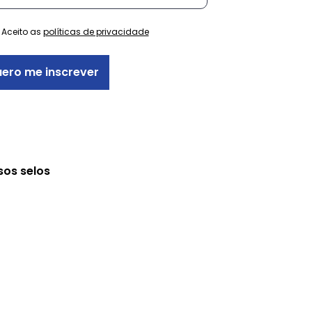
Aceito as
políticas de privacidade
ero me inscrever
sos selos