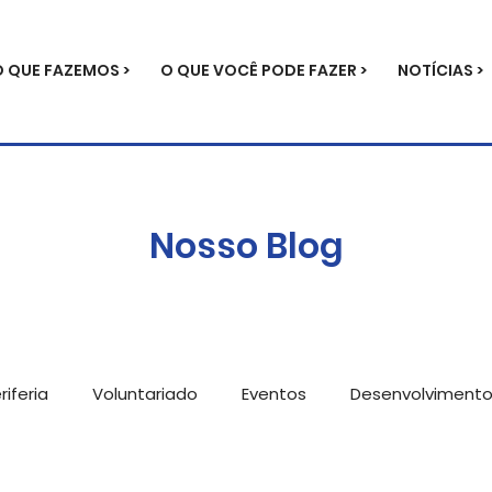
O QUE FAZEMOS >
O QUE VOCÊ PODE FAZER >
NOTÍCIAS >
Nosso Blog
iferia
Voluntariado
Eventos
Desenvolviment
ícias
Metodologia
Parcerias
Serviços para e