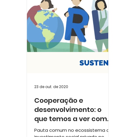
Relatório de Atividades e Impacto
Lanç
Série Raízes que Constroem: 15 anos
23 de out. de 2020
Cooperação e
desenvolvimento: o
que temos a ver com
isso?!
Pauta comum no ecossistema do
investimento social privado no