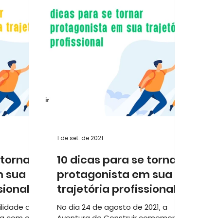
s Empreendedoras
1 de set. de 2021
 tornar
10 dicas para se tornar
m sua
protagonista em sua
sional
trajetória profissional
(parte 1)
ilidade do
No dia 24 de agosto de 2021, a
za com as
Aventura de Construir comemorou