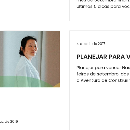
tura de Construir não são...
últimas 5 dicas para voc
cada vez mais protagon
sua...
4 de set. de 2017
PLANEJAR PARA 
Planejar para vencer Na
feiras de setembro, das 
a Aventura de Construir 
promover as capacitaçõ
título...
ut. de 2019