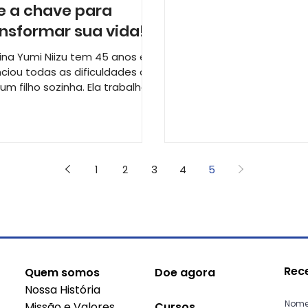
e a chave para
nsformar sua vida!
tina Yumi Niizu tem 45 anos e
nciou todas as dificuldades de
 um filho sozinha. Ela trabalhou
muitos anos como...
1
2
3
4
5
Rec
Quem somos
Doe agora
Nossa História
Nom
Missão e Valores
Cursos