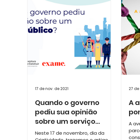
Relatório de Atividades e Impacto
Lanç
Série Raízes que Constroem: 15 anos
17 de nov. de 2021
27 de 
Quando o governo
A a
pediu sua opinião
pon
sobre um serviço
A av
público?
parc
Neste 17 de novembro, dia da
cons
Criatividade, trazemos o artigo