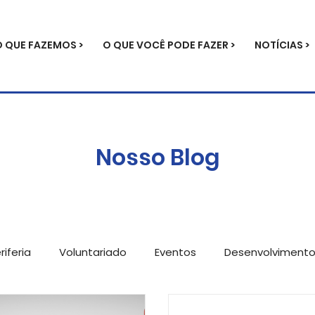
O QUE FAZEMOS >
O QUE VOCÊ PODE FAZER >
NOTÍCIAS >
Nosso Blog
iferia
Voluntariado
Eventos
Desenvolviment
ícias
Metodologia
Parcerias
Serviços para e