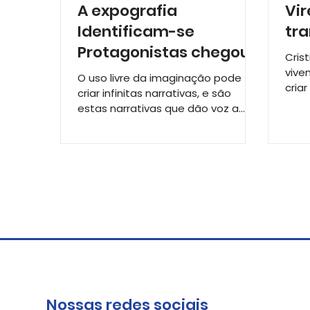
A expografia
Vir
Identificam-se
tra
Protagonistas chegou
Cris
ao fim, mas segue viva
vive
O uso livre da imaginação pode
criar
dentro de cada
criar infinitas narrativas, e são
por 
estas narrativas que dão voz a
parceiro envo
boas histórias. Este foi o ponto de...
Nossas redes sociais