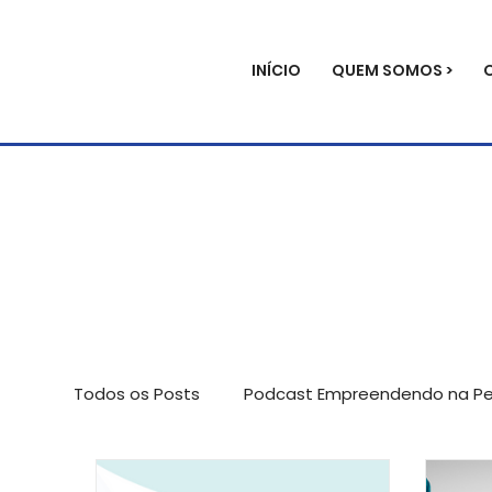
INÍCIO
QUEM SOMOS >
Todos os Posts
Podcast Empreendendo na Per
Avaliação de impacto
Palestras
Not