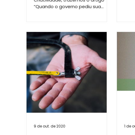
Aven
“Quando o governo pediu sua
opinião sobre um serviço público?”
escrito por...
9 de out. de 2020
1 de o