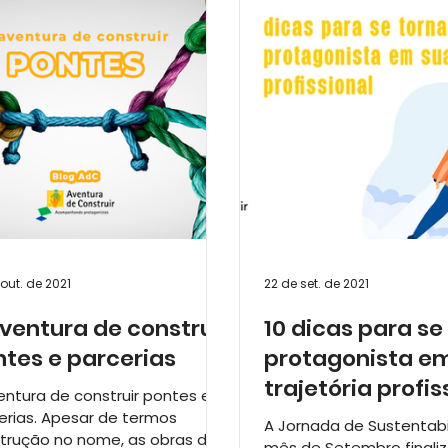
amentos
ESG - O Caminho da Transformação
Dica
out. de 2021
22 de set. de 2021
ventura de construir
10 dicas para se
tes e parcerias
protagonista e
trajetória profis
entura de construir pontes e
(parte 2)
erias. Apesar de termos
A Jornada de Sustentab
trução no nome, as obras da
mês de Setembro finali