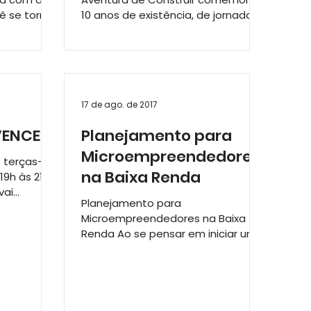
ê se tornar
10 anos de existência, de jornada
ista em
viva e caminhos abertos. Os
desafios,...
17 de ago. de 2017
VENCER
Planejamento para
Microempreendedores
s terças-
na Baixa Renda
19h às 21h,
vai
Planejamento para
es sob o
Microempreendedores na Baixa
Renda Ao se pensar em iniciar um
empreendimento, vontade
expressa por muitas pessoas, se...