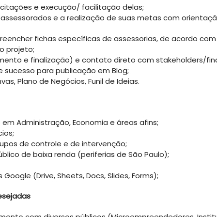
citações e execução/ facilitação delas;
assessorados e a realização de suas metas com
orientaçã
reencher fichas específicas de assessorias, de
acordo com 
o projeto;
ento e finalização) e contato direto com
stakeholders/fin
 de sucesso para publicação em Blog;
s, Plano de Negócios, Funil de Ideias.
o em Administração, Economia e áreas afins;
ios;
os de controle e de intervenção;
blico de baixa renda (periferias de São Paulo);
s Google (Drive, Sheets, Docs, Slides, Forms);
esejadas
ionamento com diversos públicos (Microempreendedores, Inst