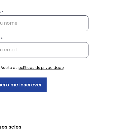
e
Aceito as
políticas de privacidade
ero me inscrever
sos selos