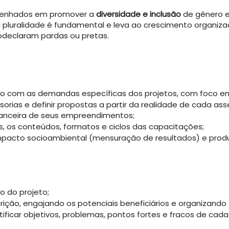
penhados em promover a
diversidade e inclusão
de gênero e 
pluralidade é fundamental e leva ao crescimento organizac
odeclaram pardas ou pretas.
rdo com as demandas específicas dos projetos, com foco e
sorias e definir propostas a partir da realidade de cada as
inanceira de seus empreendimentos;
is, os conteúdos, formatos e ciclos das capacitações;
impacto socioambiental (mensuração de
resultados) e produ
 do projeto;
rição, engajando os potenciais beneficiários e
organizando 
ificar objetivos, problemas, pontos fortes e
fracos de cada