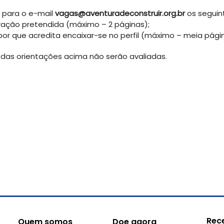
 para o e-mail
vagas@aventuradeconstruir.org.br
os seguin
eração pretendida (máximo – 2 páginas);
r que acredita encaixar-se no perfil (máximo – meia págin
das orientações acima não serão avaliadas.
Rec
Quem somos
Doe agora