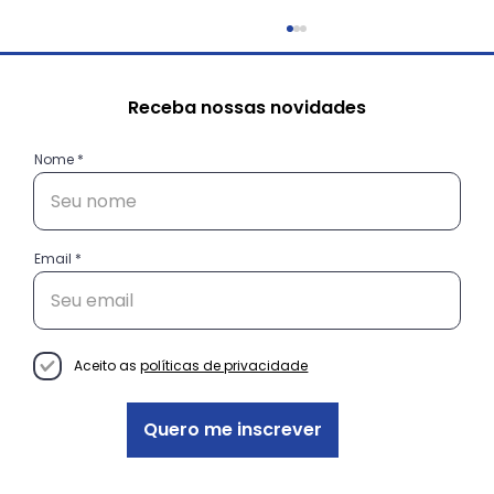
Receba nossas novidades
Nome
Email
Do “Oi!” ao Cliente Fiel: como a
comunicação certa guia suas
vendas
Aceito as
políticas de privacidade
Quero me inscrever