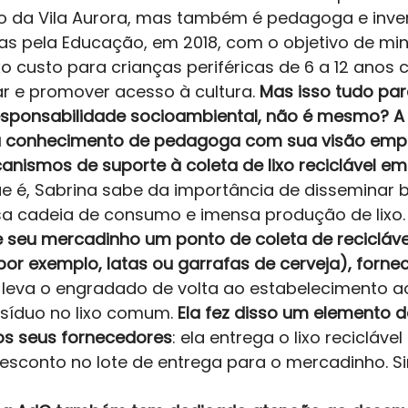
o da Vila Aurora, mas também é pedagoga e inve
as pela Educação, em 2018, com o objetivo de mini
xo custo para crianças periféricas de 6 a 12 anos 
 e promover acesso à cultura. 
Mas isso tudo par
sponsabilidade socioambiental, não é mesmo? A 
eu conhecimento de pedagoga com sua visão emp
nismos de suporte à coleta de lixo reciclável em 
 é, Sabrina sabe da importância de disseminar b
a cadeia de consumo e imensa produção de lixo. P
de seu mercadinho um ponto de coleta de reciclávei
por exemplo, latas ou garrafas de cerveja), forn
e leva o engradado de volta ao estabelecimento ao
síduo no lixo comum. 
Ela fez disso um elemento d
s seus fornecedores
: ela entrega o lixo recicláve
esconto no lote de entrega para o mercadinho. S