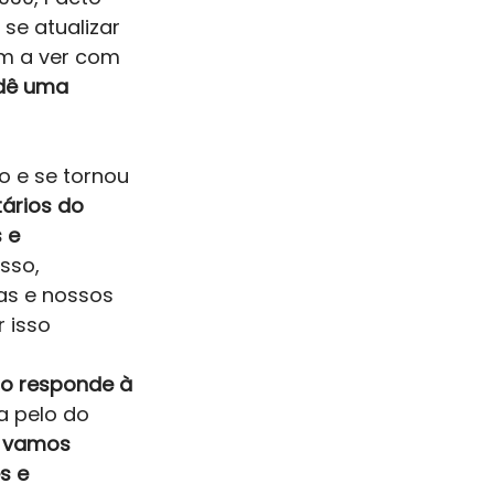
se atualizar 
em a ver com 
 dê uma 
 e se tornou 
ários do 
 e 
sso, 
as e nossos 
 isso 
o responde à 
a pelo do 
 
vamos 
s e 