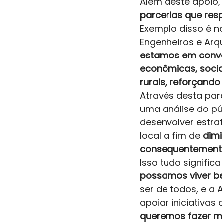
Além deste apoio,
parcerias que re
Exemplo disso é n
Engenheiros e Arqu
estamos em conve
econômicas, socia
rurais, reforçando
Através desta par
uma análise do pú
desenvolver estra
local a fim de 
dimi
consequentemente,
Isso tudo significa
possamos viver be
ser de todos, e a
apoiar iniciativa
queremos fazer mui