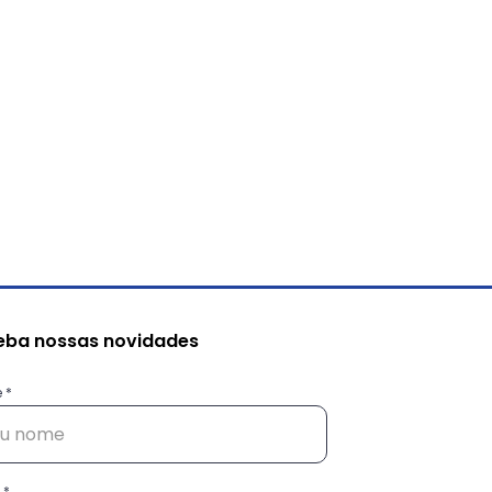
eba nossas novidades
e
tentabilidade além