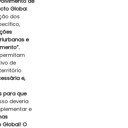
olvimento de 
acto Globa
l. 
ção dos 
ecífico, 
ções 
riurbanas e 
imento”.
 permitam 
ivo de 
rritório 
essária e, 
s para que 
so deveria 
mplementar e 
as 
 Global! O 