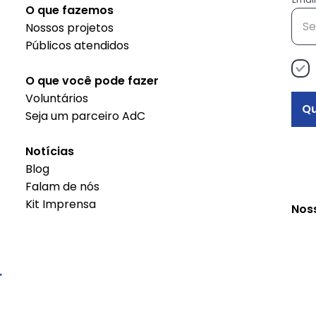
O que fazemos
empreendedoras do
do 
Nossos projetos
projeto Decisão
Públicos atendidos
Empreendedora
O que você pode fazer
Voluntários
Qu
Seja um parceiro AdC
Notícias
Blog
Falam de nós
Kit Imprensa
Nos
r