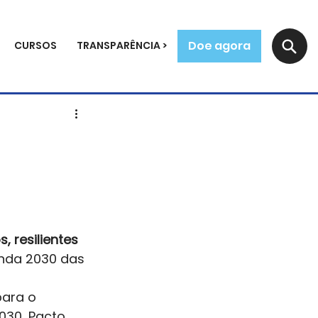
Doe agora
CURSOS
TRANSPARÊNCIA >
 resilientes 
enda 2030 das 
para o 
030, Pacto 