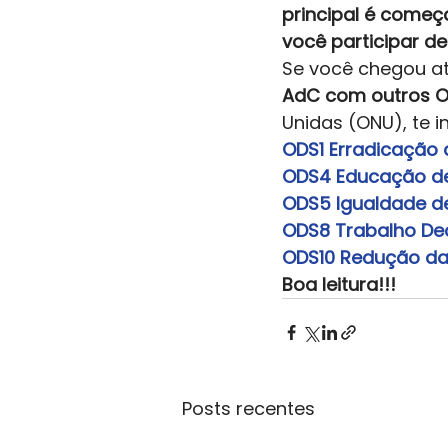
principal é começa
você participar d
Se você chegou at
AdC com outros Ob
Unidas (ONU), te i
ODS1 Erradicação 
ODS4 Educação de
ODS5 Igualdade d
ODS8 Trabalho De
ODS10 Redução da
Boa leitura!!!
Posts recentes