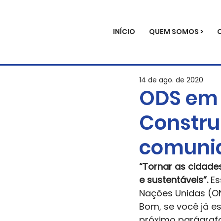
INÍCIO
QUEM SOMOS >
14 de ago. de 2020
ODS em 
Construi
comunid
“Tornar as cidade
e sustentáveis”.
 E
Nações Unidas (ON
Bom, se você já es
próximo parágrafo