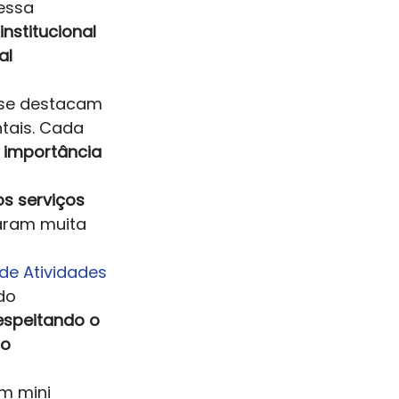
essa 
nstitucional 
l 
se destacam 
tais. Cada 
 importância 
s serviços 
ram muita 
 de Atividades 
do 
espeitando o 
o 
um mini 