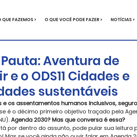
O QUE FAZEMOS >
O QUE VOCÊ PODE FAZER >
NOTÍCIAS >
Pauta: Aventura de
r e o ODS11 Cidades e
ades sustentáveis
s e os assentamentos humanos inclusivos, seguros,
sse é o décimo primeiro objetivo traçado pela Ag
U). 
Agenda 2030? Mas que conversa é essa?
tá por dentro do assunto, pode pular sua leitura 
! Mas se você ainda não ouvir falar em Agenda 2