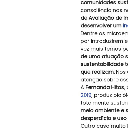
comunidades suste
consciência nos no
de Avaliação de 
desenvolver um 
i
Dentre os microe
por introduzirem 
vez mais temos pe
de uma atuação so
sustentabilidade 
que realizam. 
Nos 
atenção sobre ess
A
 Fernanda Hitos
,
2019
, produz bioj
totalmente sustent
meio ambiente e s
desperdício e uso
Outro caso muito 