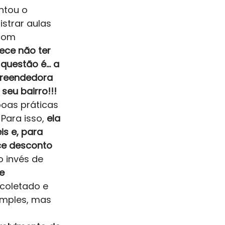
ntou o 
strar aulas 
com 
ece não ter 
questão é… a 
reendedora 
seu bairro!!! 
oas práticas 
ara isso, 
ela 
s e, para 
ece desconto
 invés de 
e 
l coletado e 
imples, mas 