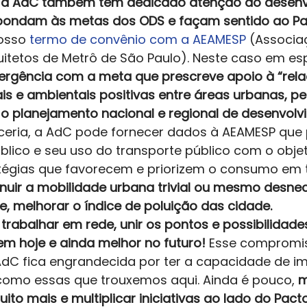
 
a AdC também tem dedicado atenção ao desenv
spondam às metas dos ODS e façam sentido ao P
osso 
termo de convênio com a AEAMESP
 (Associa
itetos de Metrô de São Paulo). Neste caso em esp
rgência com a meta que prescreve apoio à “rela
is e ambientais positivas entre áreas urbanas, pe
 o planejamento nacional e regional de desenvolv
ceria, a AdC pode fornecer dados à AEAMESP que
blico e seu uso do transporte público com o objet
tégias que favorecem e priorizem o consumo em te
nuir a mobilidade urbana trivial ou mesmo desnec
 melhorar o índice de poluição das cidade. 
 
trabalhar em rede, unir os pontos e possibilidade
m hoje e ainda melhor no futuro!
 Esse compromis
 AdC fica engrandecida por ter a capacidade de i
s como essas que trouxemos aqui. Ainda é pouco, 
m
to mais e multiplicar iniciativas ao lado do Pacto