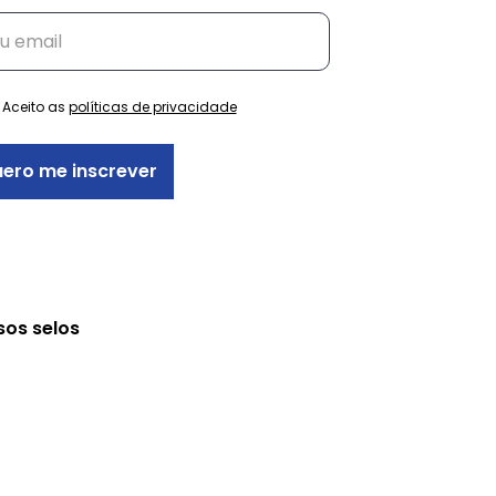
ambiental
Aceito as
políticas de privacidade
ero me inscrever
sos selos