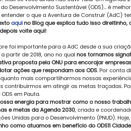
 do Desenvolvimento Sustentável (ODS)… é melhor 
 entender o que a Aventura de Construir (AdC) t
xto 
aqui
 no Blog que explica tudo isso direitinho,
 depois volte aqui!
re foi importante para a AdC desde a sua criação
a partir de 2018, ano no qual 
nos tornamos signat
ciativa proposta pela ONU para encorajar empresas
dotar ações que respondam aos ODS
. Por conta di
 quanto mais compartilharmos nossas experiênci
s contribuirmos em atingir as metas traçadas. Por
 ODS em Pauta.  
ossa energia para mostrar como o nosso trabalh
as e metas da Agenda 2030
, criada e coordenad
es Unidas para o Desenvolvimento (PNUD). Hoje,
nho como atuamos em benefício do ODS11 Cidade