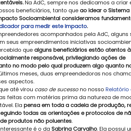
ntáveis. 
Na AdC, sempre nos dedicamos a criar 
ssos beneficiários, tanto que 
ao idear o Sistema i
Impacto Socioambiental consideramos fundamenta
ndicador para medir este impacto
. 
mpreendedores acompanhados pela AdC, alguns 
em seus empreendimentos iniciativas socioambien
rcebido que 
alguns beneficiários estão atentos à
cialmente responsável, privilegiando ações de 
tanto no modo pelo qual produzem algo quanto no
últimos meses, duas empreendedoras nos chama
es aspectos. 
 que até virou 
caso de sucesso 
no nosso 
Relatório
óias feitas com matérias prima da natureza de mo
ável. Ela 
pensa em toda a cadeia de produção, r
eguindo todas as orientações e protocolos de nã
 de produtos não poluentes
.  
interessante é o da 
Sabrina Carvalho
. Ela possui 