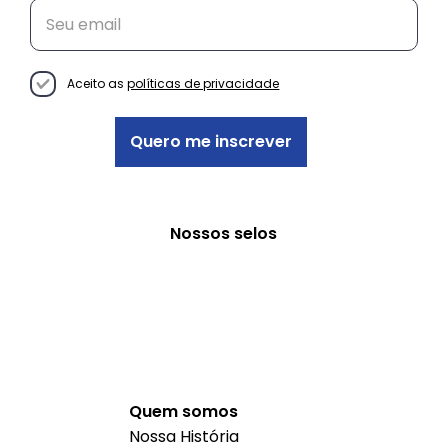
Do “Oi!” ao Cliente Fiel: como a
comunicação certa guia suas
vendas
Aceito as
políticas de privacidade
Quero me inscrever
Nossos selos
Quem somos
Nossa História