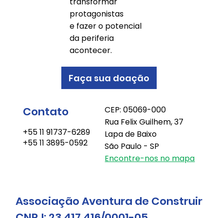
transformar
protagonistas
e fazer o potencial
da periferia
acontecer.
Faça sua doação
Contato
CEP: 05069-000
Rua Felix Guilhem, 37
+55 11 91737-6289
Lapa de Baixo
+55 11 3895-0592
São Paulo - SP
Encontre-nos no mapa
Associação Aventura de Construir
CNPJ: 23.417.416/0001-05