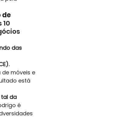
 de 
 10 
ócios 
ando das 
 
CE).
a de móveis e 
ultado está 
tal da 
odrigo é 
dversidades 