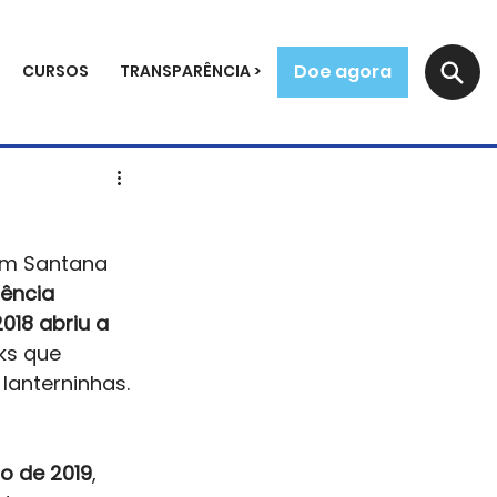
Doe agora
CURSOS
TRANSPARÊNCIA >
em Santana 
ência 
018 abriu a 
ks que 
anterninhas. 
o de 2019
, 