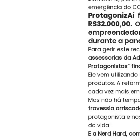
emergência do COV
ProtagonizAí 
 
R$32.000,00.
  
empreendedore
durante a pand
Para gerir este re
assessorias da AdC
Protagonistas” fin
Ele vem utilizando
produtos. A refor
cada vez mais emp
Mas não há tempo
travessia arriscad
protagonista e no
da vida! 
E a Nerd Hard, co