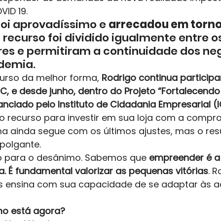
ID 19. 
foi aprovadíssimo e 
arrecadou em torno
O recurso foi dividido igualmente entre os
s e permitiram a continuidade dos neg
emia.  
curso da melhor forma, 
Rodrigo continua particip
, e desde junho, dentro do Projeto “Fortalecendo
anciado pelo Instituto de Cidadania Empresarial (I
 o recurso para investir em sua loja com a compr
ma ainda segue com os últimos ajustes, mas o res
olgante.  
 para o desânimo. Sabemos que 
empreender é a 
a. É fundamental valorizar as pequenas vitórias
. R
s ensina com sua capacidade de se adaptar às a
mo está agora?