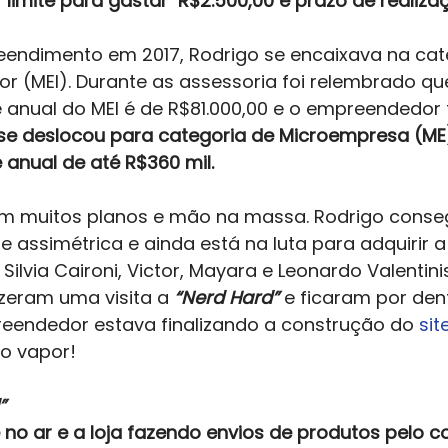
 limite para gastar  R$2.500,00 e prazo de realiza
eendimento em 2017, Rodrigo se encaixava na cat
 (MEI). Durante as assessoria foi relembrado qu
 anual do MEI é de R$81.000,00 e o empreendedor 
 se deslocou para categoria de Microempresa (ME
 anual de até R$360 mil.
 muitos planos e mão na massa. Rodrigo conse
 assimétrica e ainda está na luta para adquirir a 
, Silvia Caironi, Victor, Mayara e Leonardo Valentin
zeram uma visita a 
“Nerd Hard”
 e ficaram por den
eendedor estava finalizando a construção do 
sit
o vapor!  
”
no ar e a loja fazendo envios de produtos pelo co