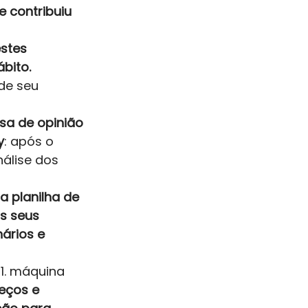
 contribuiu 
stes 
bito. 
de seu 
a de opinião 
y
: após o 
álise dos 
 planilha de 
s seus 
ários e 
1. máquina 
eços e 