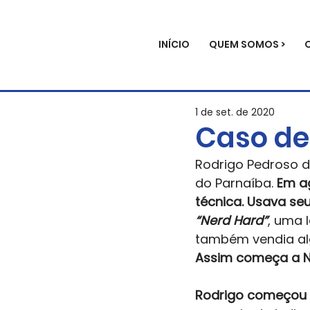
INÍCIO
QUEM SOMOS >
1 de set. de 2020
Caso de
Rodrigo Pedroso d
do Parnaíba. 
Em ag
técnica. Usava seu
“Nerd Hard”
, uma 
também vendia alg
Assim começa a N
Rodrigo começou 