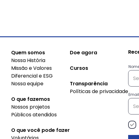
Rec
Quem somos
Doe agora
Nossa História
Nom
Missão e Valores
Cursos
Diferencial e ESG
Nossa equipe
Transparência
Políticas de privacidade
Conheça as histórias das
Sus
Email
O que fazemos
empreendedoras do
do 
Nossos projetos
projeto Decisão
Públicos atendidos
Empreendedora
O que você pode fazer
Voluntários