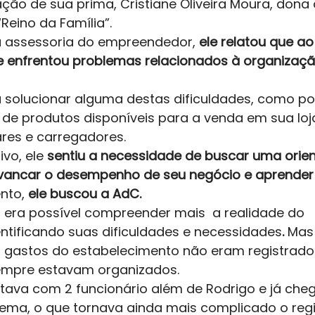
ção de sua prima, Cristiane Oliveira Moura, dona 
eino da Família”.  
a assessoria do empreendedor,
 ele relatou que ao 
 e enfrentou problemas relacionados à organizaçã
 solucionar alguma destas dificuldades, como po
de produtos disponíveis para a venda em sua loja,
res e carregadores. 
ivo, ele 
sentiu a necessidade de buscar uma orie
avancar o desempenho de seu negócio e aprender
nto, 
ele buscou a AdC.
 era possível compreender mais  a realidade do 
tificando suas dificuldades e necessidades
.
 Mas
s gastos do estabelecimento não eram registrado
empre estavam organizados. 
tava com 2 funcionário além de Rodrigo e já che
tema, o que tornava ainda mais complicado o regi