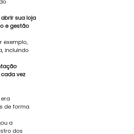
do 
abrir sua loja 
o e gestão 
r exemplo, 
 incluindo 
ntação 
 cada vez 
 era 
s de forma 
gou a 
stro dos 