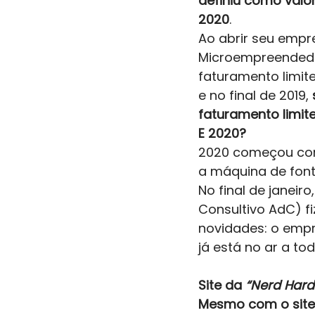
definiu como valor
2020
. 
Ao abrir seu empr
Microempreendedor
faturamento limite
e no final de 2019,
faturamento limite
E 2020?
2020 começou com
a máquina de fonte
No final de janeiro
Consultivo AdC) fi
novidades: o empr
já está no ar a tod
Site da 
“Nerd Hard
Mesmo com o site 