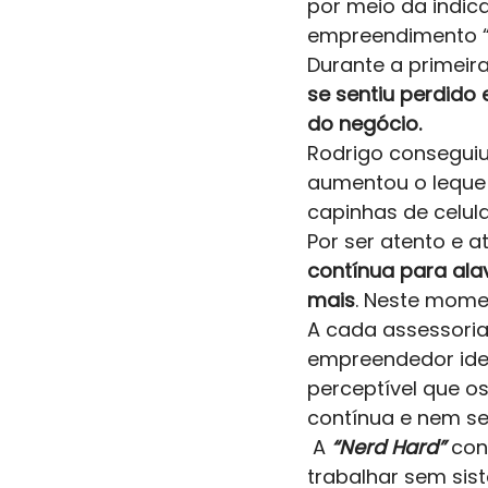
por meio da indica
empreendimento “R
Durante a primeir
se sentiu perdido
do negócio. 
Rodrigo conseguiu
aumentou o leque 
capinhas de celula
Por ser atento e at
contínua para al
mais
. Neste mome
A cada assessoria
empreendedor iden
perceptível que o
contínua e nem s
 A
“Nerd Hard”
 con
trabalhar sem sis