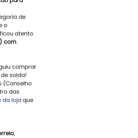
ção para 
egoria de 
e o 
ficou atento 
) com 
guiu comprar 
de solda!  
is (Conselho 
tro das 
e da loja
 que 
rreio
, 