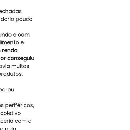
fechadas 
adoria pouco 
fundo e com 
imento e 
 renda. 
or conseguiu 
via muitos 
rodutos, 
borou 
 periféricos, 
coletivo 
rceria com a 
a pela 