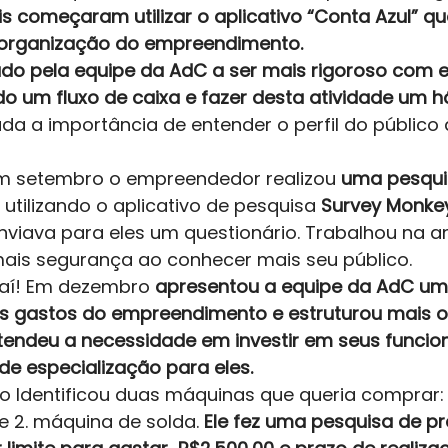
 começaram utilizar o aplicativo “Conta Azul” que
organização do empreendimento.
tado pela equipe da AdC a ser mais rigoroso com e
ndo um fluxo de caixa e fazer desta atividade um há
da a importância de entender o perfil do público 
m setembro o empreendedor realizou 
uma pesquis
 utilizando o aplicativo de pesquisa 
Survey Monke
nviava para eles um questionário. Trabalhou na an
is segurança ao conhecer mais seu público.  
 aí! Em dezembro 
apresentou a equipe da AdC uma
s gastos do empreendimento e estruturou mais o
ntendeu a necessidade em investir em seus funcion
de especialização para eles.
go Identificou duas máquinas que queria comprar: 
e 2. máquina de solda. 
Ele fez uma pesquisa de pr