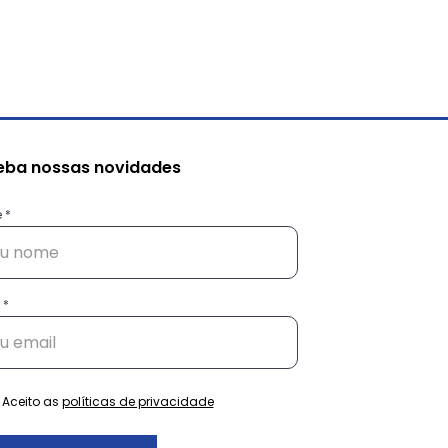
eba nossas novidades
e
tentabilidade além
ambiental
Aceito as
políticas de privacidade