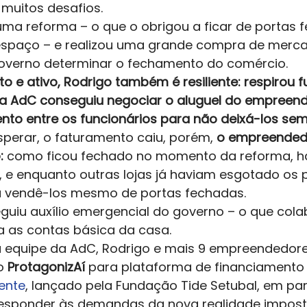
muitos desafios. 
 uma reforma – o que o obrigou a ficar de portas 
espaço – e realizou uma grande compra de merc
overno determinar o fechamento do comércio. 
o e ativo, Rodrigo também é resiliente: respirou 
a AdC conseguiu negociar o aluguel do empreend
nto entre os funcionários para não deixá-los sem
perar, o faturamento caiu, porém, 
o empreended
:
 como ficou fechado no momento da reforma, ha
 e enquanto outras lojas já haviam esgotado os p
 vendê-los mesmo de portas fechadas.  
uiu auxílio emergencial do governo – o que cola
 as contas básica da casa. 
 equipe da AdC, Rodrigo e mais 9 empreendedores
o 
ProtagonizAí
 para plataforma de financiamento 
ente
, lançado pela Fundação Tide Setubal, em pa
 responder às demandas da nova realidade impost