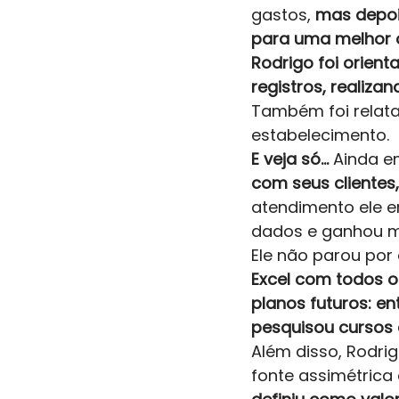
gastos, 
mas depois
para uma melhor 
Rodrigo foi orien
registros, realiza
Também foi relata
estabelecimento. 
E veja só… 
Ainda e
com seus clientes,
atendimento ele e
dados e ganhou ma
Ele não parou por
Excel com todos o
planos futuros: e
pesquisou cursos 
Além disso, Rodri
fonte assimétrica 