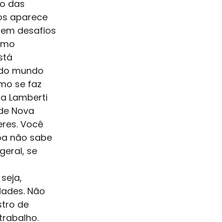
o das 
os aparece 
tem desafios 
omo 
tá 
odo mundo 
mo se faz 
a Lamberti 
de Nova 
res. Você 
oa não sabe 
eral, se 
seja, 
dades. Não 
tro de 
trabalho. 