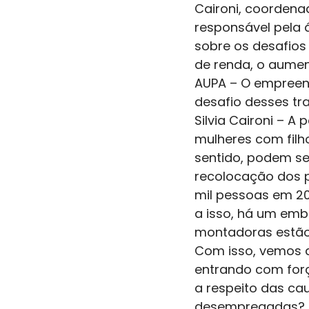
Caironi, coordenad
responsável pela 
sobre os desafios
de renda, o aumen
AUPA – O empreend
desafio desses tr
Silvia Caironi – A
mulheres com fil
sentido, podem s
recolocação dos p
mil pessoas em 20
a isso, há um emb
montadoras estão 
Com isso, vemos q
entrando com forç
a respeito das ca
desempregadas? Sã