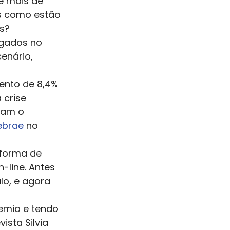
e mais de 
s como estão 
s? 
egados no 
enário, 
ento de 8,4% 
 crise 
ram o 
ebrae 
no 
forma de 
-line. Antes 
lo, e agora 
emia e tendo 
sta Silvia 