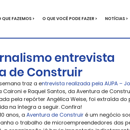
O QUE FAZEMOS >
O QUE VOCÊ PODE FAZER >
NOTÍCIAS >
rnalismo entrevista
a de Construir
semana traz a e
ntrevista realizada pela AUPA – J
a Caironi e Raquel Santos, da Aventura de Construir
zada pela repórter Angélica Weise, foi extraída do 
da na íntegra a seguir. Confira!  
10 anos, a 
Aventura de Construir 
é um negócio soc
anha o trabalho de microempreendedores das per