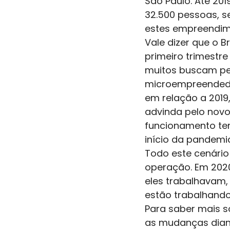
São Paulo. Até 20
32.500 pessoas, 
estes empreendim
Vale dizer que o 
primeiro trimestre
muitos buscam pe
microempreendedor
em relação a 2019
advinda pelo nov
funcionamento tem
início da pandemia
Todo este cenário
operação. Em 2020,
eles trabalhavam, 
estão trabalhando 
Para saber mais 
as mudanças diant