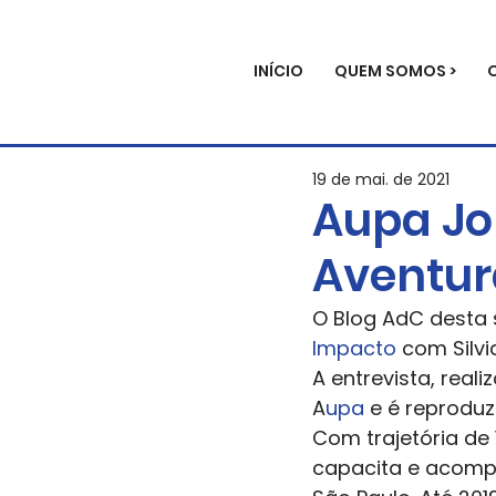
INÍCIO
QUEM SOMOS >
19 de mai. de 2021
Aupa Jo
Aventur
O Blog AdC desta 
Impacto 
com Silvi
A entrevista, reali
A
upa 
e é reproduzi
Com trajetória de 
capacita e acomp