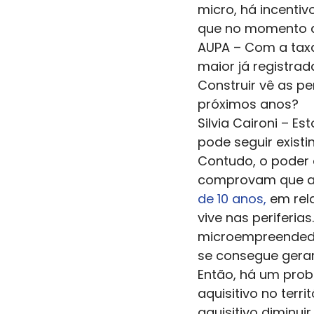
micro, há incenti
que no momento qu
AUPA – Com a taxa
maior já registrad
Construir vê as p
próximos anos? 
Silvia Caironi – 
pode seguir existi
Contudo, o poder a
comprovam que a
de 10 anos,
 em rel
vive nas periferia
microempreendedo
se consegue gera
Então, há um prob
aquisitivo no terr
aquisitivo diminui