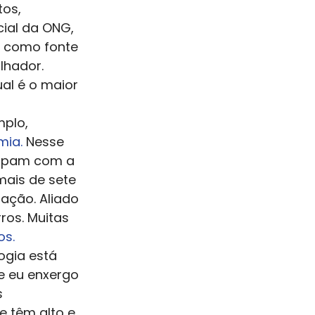
os, 
ial da ONG, 
 como fonte 
lhador. 
al é o maior 
mplo, 
mia.
 Nesse 
cupam com a 
mais de sete 
ação. Aliado 
os. Muitas 
os.
gia está 
e eu enxergo 
 
 têm alto e  