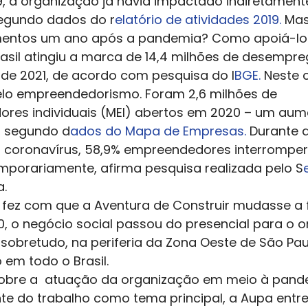
19, a organização já havia impactado indiretament
segundo dados do r
elatório de atividades 2019.
 Ma
entos um ano após a pandemia? Como apoiá-lo
Brasil atingiu a marca de 14,4 milhões de desempr
 de 2021, de acordo com pesquisa do I
BGE.
 Neste c
lo empreendedorismo. Foram 2,6 milhões de 
es individuais (MEI) abertos em 2020 – um aum
, segundo d
ados do Mapa de Empresas.
 Durante a
o coronavírus, 58,9% empreendedores interrompe
porariamente, afirma pesquisa realizada pelo S
. 
 fez com que a Aventura de Construir mudasse a 
 o negócio social passou do presencial para o on
sobretudo, na periferia da Zona Oeste de São Pau
em todo o Brasil. 
sobre a  atuação da organização em meio à pand
e do trabalho como tema principal, a Aupa entrevi