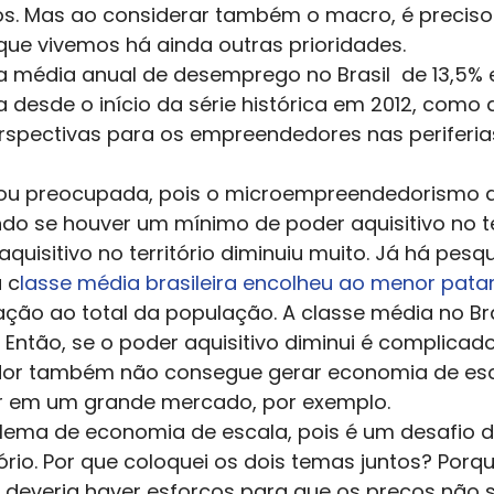
vos. Mas ao considerar também o macro, é preciso
e vivemos há ainda outras prioridades. 
 média anual de desemprego no Brasil  de 13,5% 
a desde o início da série histórica em 2012, como 
erspectivas para os empreendedores nas periferia
Estou preocupada, pois o microempreendedorismo de
ndo se houver um mínimo de poder aquisitivo no ter
quisitivo no território diminuiu muito. Já há pesq
 c
lasse média brasileira encolheu ao menor pat
ação ao total da população. A classe média no B
s. Então, se o poder aquisitivo diminui é complicad
r também não consegue gerar economia de esca
r em um grande mercado, por exemplo. 
lema de economia de escala, pois é um desafio d
itório. Por que coloquei os dois temas juntos? Porq
r, deveria haver esforços para que os preços não