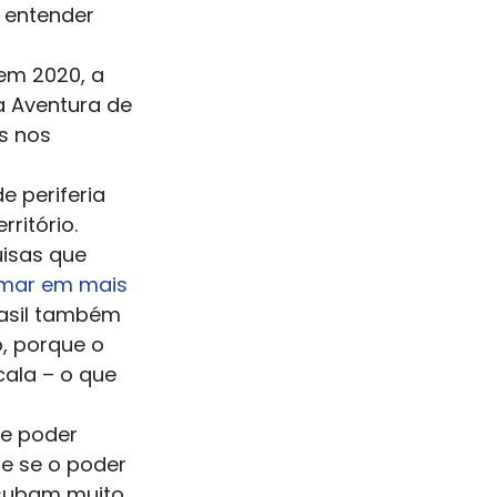
 entender 
em 2020, a 
a Aventura de 
s nos 
 periferia 
ritório. 
uisas que 
amar em mais 
rasil também 
o, porque o 
la – o que 
e poder 
ue se o poder 
 subam muito. 