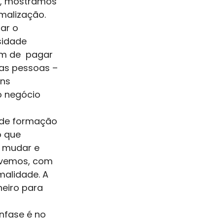
o, mostramos 
malização. 
ar o 
sidade 
ém de  pagar 
as pessoas – 
ns 
 negócio 
 de formação 
 que 
 mudar e 
ivemos, com 
malidade. A 
eiro para 
nfase é no 