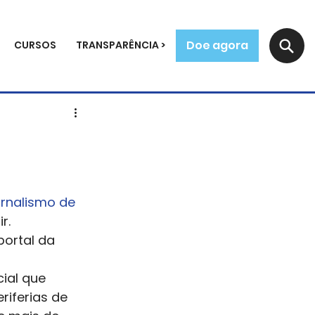
Doe agora
CURSOS
TRANSPARÊNCIA >
ornalismo de 
.  
portal da 
ial que 
iferias de 