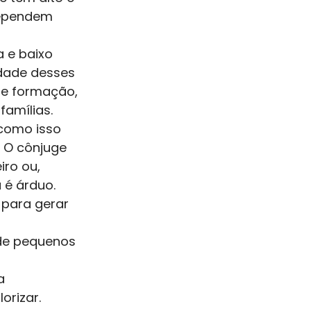
dependem 
 e baixo 
idade desses 
e formação, 
amílias. 
como isso 
 O cônjuge 
ro ou, 
 é árduo. 
para gerar 
de pequenos 
a 
rizar. 