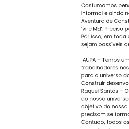
Costumamos pensa
informal e ainda n
Aventura de Const
‘vire MEI’. Precis
Por isso, em toda
sejam possíveis de
 AUPA – Temos um alto número de informalidade, são 34 milhões de 
trabalhadores nes
para o universo d
Construir desenvo
Raquel Santos – 
do nosso universo
objetivo do nosso
precisam se formal
Contudo, todos o