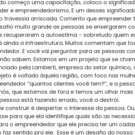
do começo uma capacitação, coloco o significad
der e empreendedorismo. E um desses significad
o travessia arriscada. Comento que empreender 
desafio muito grande as pessoas se enxergarem c
 recuperarem a autoestima – sobretudo quem es
 ainda a infraestrutura. Muitos comentam que t
ndedor. E você vai perguntar para as pessoas co
s não sabem. Estamos em um projeto que se cham
nciado pela Lamberti, empresa do setor químico, 
ojeto é voltado àquela região, com foco nas mulhe
endedor “quantos clientes você tem?”, e a pess
 nós, que estamos de fora e temos um olhar mais g
pessoa está fazendo errado, você a destrói. 
construir é despertar o interesse da pessoa. Ou 
sse para que ela identifique quais são as necessi
para o empreendedor que ele precisa ter um cadas
o faz sentido pra ele.  Esse é um desafio do nosso 