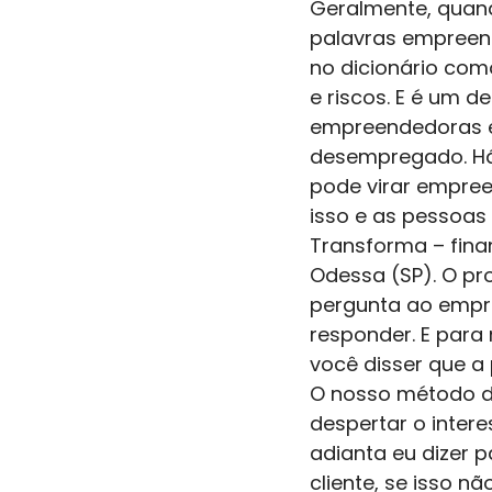
Geralmente, quan
palavras empreen
no dicionário com
e riscos. E é um 
empreendedoras e
desempregado. Há
pode virar empree
isso e as pessoa
Transforma – fina
Odessa (SP). O pr
pergunta ao empre
responder. E para
você disser que a 
O nosso método de 
despertar o intere
adianta eu dizer 
cliente, se isso nã