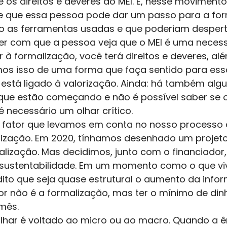
 os direitos e deveres do MEI. E, nesse moviment
 e que essa pessoa pode dar um passo para a for
o as ferramentas usadas e que poderiam despert
zer com que a pessoa veja que o MEI é uma neces
r à formalização, você terá direitos e deveres, al
os isso de uma forma que faça sentido para ess
está ligado à valorização. Ainda: há também algu
ue estão começando e não é possível saber se o
é necessário um olhar crítico. 
Um fator que levamos em conta no nosso processo
lização. Em 2020, tínhamos desenhado um projeto
lização. Mas decidimos, junto com o financiador,
 sustentabilidade. Em um momento como o que v
ito que seja quase estrutural o aumento da infor
 não é a formalização, mas ter o mínimo de dinh
mês. 
lhar é voltado ao micro ou ao macro. Quando a ê