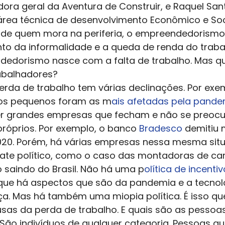
ora geral da Aventura de Construir, e Raquel Sant
área técnica de desenvolvimento Econômico e Soc
 de quem mora na periferia, o empreendedorismo
to da informalidade e a queda de renda do traba
edorismo nasce com a falta de trabalho. Mas qu
abalhadores?  
 perda de trabalho tem várias declinações. Por exe
hos pequenos foram as m
ais afetadas pela pande
er grandes empresas que fecham e não se preo
róprios. Por exemplo, o banco 
Bradesco 
demitiu 
20. Porém, há várias empresas nessa mesma situ
ate político, como o caso das montadoras de carr
saindo do Brasil. Não há uma p
olítica de incentiv
ue há aspectos que são da pandemia e a tecnolo
a. Mas há também uma miopia política. É isso qu
usas da perda de trabalho. E quais são as pessoas
o indivíduos de qualquer categoria. Pessoas que