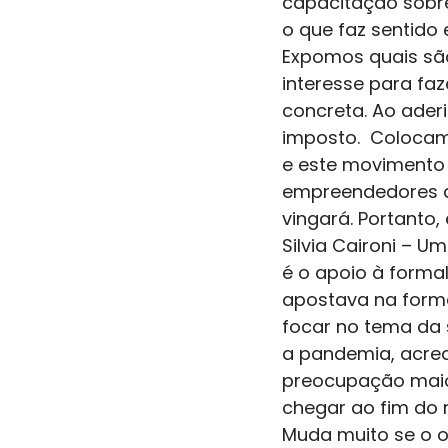
capacitação sobre
o que faz sentido
Expomos quais sã
interesse para fa
concreta. Ao aderi
imposto.  Colocam
e este movimento 
empreendedores q
vingará. Portanto, 
Silvia Caironi – 
é o apoio à forma
apostava na forma
focar no tema da
a pandemia, acred
preocupação maior
chegar ao fim do 
Muda muito se o o