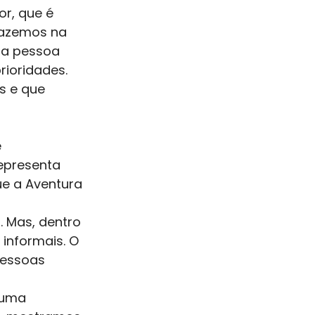
r, que é 
 fazemos na 
 a pessoa 
rioridades. 
s e que 
epresenta 
e a Aventura 
 Mas, dentro 
informais. O 
pessoas 
 uma 