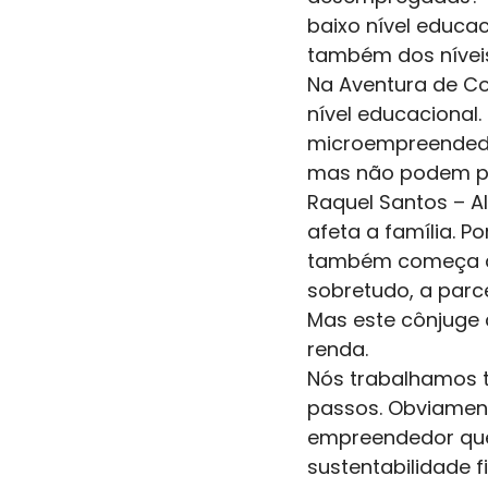
baixo nível educa
também dos níveis
Na Aventura de Co
nível educacional
microempreendedo
mas não podem par
Raquel Santos – A
afeta a família. 
também começa a s
sobretudo, a parce
Mas este cônjuge
renda. 
Nós trabalhamos 
passos. Obviament
empreendedor que
sustentabilidade f