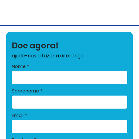
Doe agora!
ajude-nos a fazer a diferença
Nome
Sobrenome
Email