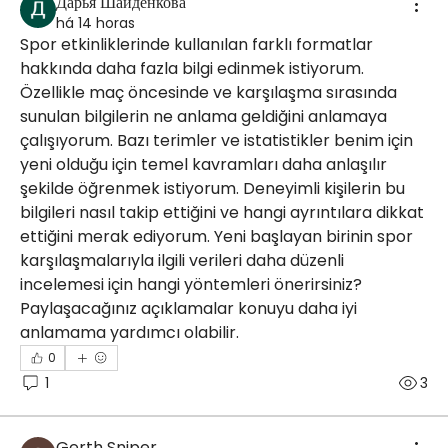
Дарья Шайденкова
há 14 horas
Spor etkinliklerinde kullanılan farklı formatlar 
hakkında daha fazla bilgi edinmek istiyorum. 
Özellikle maç öncesinde ve karşılaşma sırasında 
sunulan bilgilerin ne anlama geldiğini anlamaya 
çalışıyorum. Bazı terimler ve istatistikler benim için 
yeni olduğu için temel kavramları daha anlaşılır 
şekilde öğrenmek istiyorum. Deneyimli kişilerin bu 
bilgileri nasıl takip ettiğini ve hangi ayrıntılara dikkat 
ettiğini merak ediyorum. Yeni başlayan birinin spor 
karşılaşmalarıyla ilgili verileri daha düzenli 
incelemesi için hangi yöntemleri önerirsiniz? 
Paylaşacağınız açıklamalar konuyu daha iyi 
anlamama yardımcı olabilir.
0
1
3
Gerth Sniper