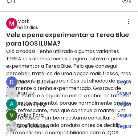
1
4
Mark
há 10 dias
Informações
Vale a pena experimentar a Terea Blue
Bem-vindo ao grupo! Você pode se conectar com
para IQOS ILUMA?
outros membros
...
Olá a todos! Tenho utilizado algumas variantes 
Leia Mais
TEREA nos últimos meses e agora estava a pensar 
experimentar a Terea Blue. Pelo que consegui 
membros
perceber, trata-se de uma opção mais fresca, mas 
não encontrei muitas opiniões detalhadas de quem 
Daeron Daeron
Seguir
realmente a tenha experimentado. Gostava de 
Aqmus
Seguir
saber como é o equilíbrio entre o sabor do tabaco 
Aqmus
e as notas de mentol, porque normalmente prefiro 
Akash Tyagi
Seguir
algo refrescante, mas que continue a manter um 
Volpa Faro
Seguir
perfil clássico. Também costumo consultar a 
página oficial de cada produto antes de decidir, 
Billie Nikelson
Seguir
para confirmar a compatibilidade com o IQOS 
Ver todos os membros (50)