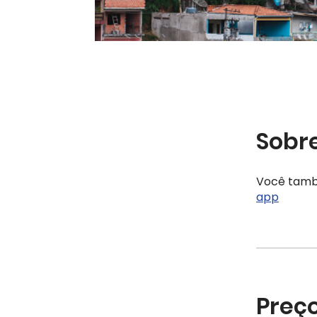
Sobr
Você tamb
app
Preç