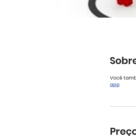
Sobr
Você tamb
app
Preç