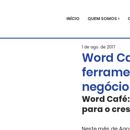
INÍCIO
QUEM SOMOS >
1 de ago. de 2017
Word Ca
ferrame
negócio
Word Café:
para o cre
Neste mês de Agos