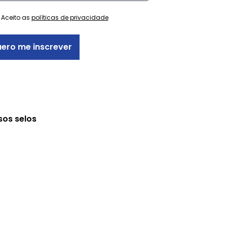
Aceito as
políticas de privacidade
ero me inscrever
sos selos