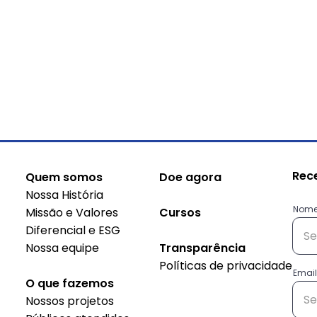
Rec
Quem somos
Doe agora
Nossa História
Nom
Missão e Valores
Cursos
Diferencial e ESG
Nossa equipe
Transparência
Políticas de privacidade
Conheça as histórias das
Sus
Email
O que fazemos
empreendedoras do
do 
Nossos projetos
projeto Decisão