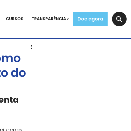
Doe agora
CURSOS
TRANSPARÊNCIA >
como
to do
enta 
citações, 