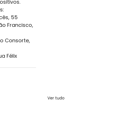
ositivos.
s:
cês, 55
ão Francisco, 
to Consorte, 
 Félix 
Ver tudo