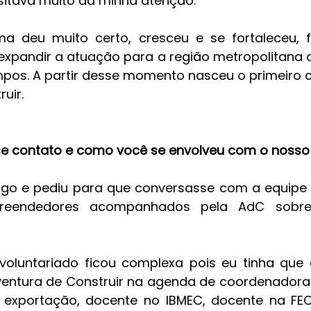
isitava muito da minha atenção.
a deu muito certo, cresceu e se fortaleceu, f
xpandir a atuação para a região metropolitana d
os. A partir desse momento nasceu o primeiro c
uir.
se contato e como você se envolveu com o nosso
migo e pediu para que conversasse com a equipe 
preendedores acompanhados pela AdC sobr
oluntariado ficou complexa pois eu tinha que e
ventura de Construir na agenda de coordenadora
e exportação, docente no IBMEC, docente na FE