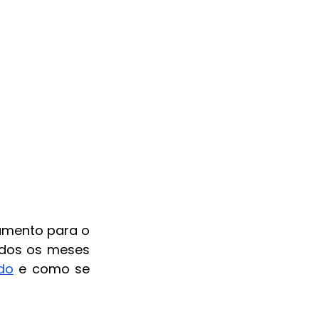
mento para o 
odos os meses 
ado
 e como se 