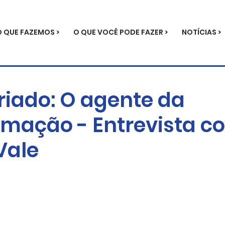
O QUE FAZEMOS >
O QUE VOCÊ PODE FAZER >
NOTÍCIAS >
riado: O agente da
rmação - Entrevista c
Vale