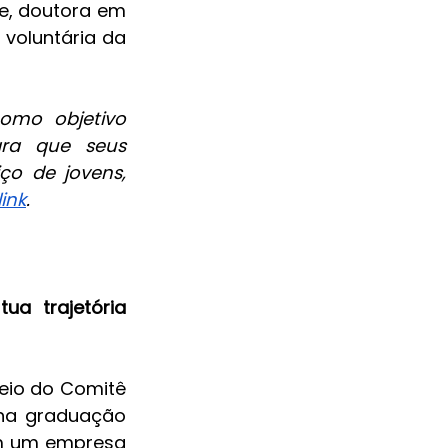
e, doutora em 
voluntária da 
mo objetivo 
ara que seus 
o de jovens, 
link
.
a trajetória 
io do Comitê 
ha graduação 
m um empresa 