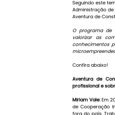
Seguindo este tem
Administração de 
Aventura de Constr
O programa de v
valorizar as co
conhecimentos po
microempreendedor
Confira abaixo!
Aventura de Cons
profissional e so
Miriam Vale:
 Em 2
de Cooperação In
fora do país. Tr