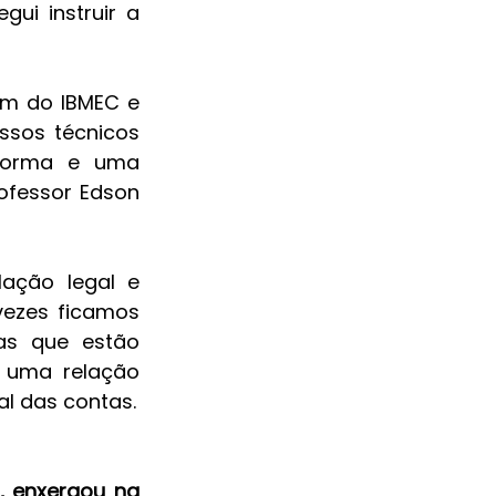
ui instruir a 
m do IBMEC e 
ssos técnicos 
forma e uma 
fessor Edson 
ção legal e 
ezes ficamos 
s que estão 
 uma relação 
al das contas.
, enxergou na 