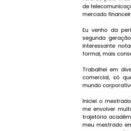
de telecomunicaçõ
mercado financeir
Eu venho da peri
segunda geração
interessante not
formal, mais cons
Trabalhei em div
comercial, só qu
mundo corporativo 
Iniciei o mestra
me envolver muito
trajetória acadê
meu mestrado em 