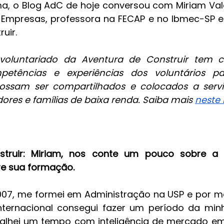
a, o Blog AdC de hoje conversou com Miriam Val
Empresas, professora na FECAP e no Ibmec-SP e 
uir.
oluntariado da Aventura de Construir tem co
mpetências e experiências dos voluntários p
ssam ser compartilhados e colocados a serviç
es e famílias de baixa renda. Saiba mais 
neste 
truir: Miriam, nos conte um pouco sobre a tu
bre sua formação.
007, me formei em Administração na USP e por me
ternacional consegui fazer um período da min
abalhei um tempo com inteligência de mercado e