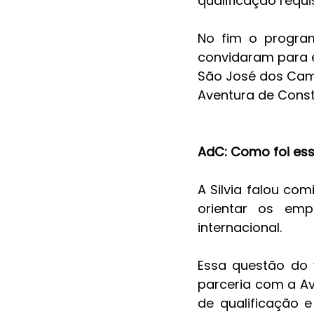
qualificação requ
No fim o program
convidaram para e
São José dos Camp
Aventura de Constr
AdC: Como foi es
A Silvia falou co
orientar os em
internacional.
Essa questão do v
parceria com a A
de qualificação 