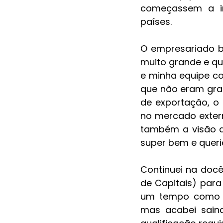
começassem a ir
países. 
O empresariado br
muito grande e qu
e minha equipe c
que não eram gran
de exportação, o 
no mercado extern
também a visão d
super bem e queria
Continuei na docên
de Capitais) para 
um tempo como c
mas acabei sain