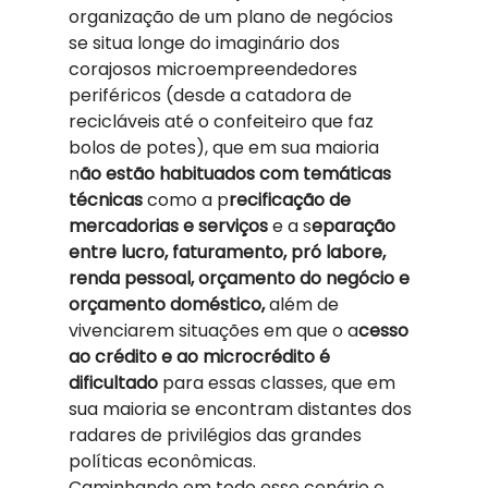
organização de um plano de negócios 
se situa longe do imaginário dos 
corajosos microempreendedores 
periféricos (desde a catadora de 
recicláveis até o confeiteiro que faz 
bolos de potes), que em sua maioria 
n
ão estão habituados com temáticas 
técnicas 
como a p
recificação de 
mercadorias e serviços 
e a s
eparação 
entre lucro, faturamento, pró labore, 
renda pessoal, orçamento do negócio e 
orçamento doméstico,
 além de 
vivenciarem situações em que o a
cesso 
ao crédito e ao microcrédito é 
dificultado 
para essas classes, que em 
sua maioria se encontram distantes dos 
radares de privilégios das grandes 
políticas econômicas. 
Caminhando em todo esse cenário e 