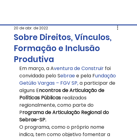
20 de abr. de 2022
Sobre Direitos, Vínculos,
Formação e Inclusão
Produtiva
Em março, a A
ventura de Construir 
foi 
convidada pelo S
ebrae 
e pela F
undação 
Getúlio Vargas – FGV SP, 
a participar de 
alguns E
ncontros de Articulação de 
Políticas Públicas 
realizados 
regionalmente, como parte do 
P
rograma de Articulação Regional do 
Sebrae-SP. 
O programa, como o próprio nome 
indica, tem como objetivo fomentar a 