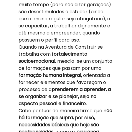
muito tempo (para não dizer gerações) 
são desestimulados a estudar (ainda 
que o ensino regular seja obrigatório), a 
se capacitar, a trabalhar dignamente e 
até mesmo a empreender, quando 
possuem o perfil para isso.  
Quando na Aventura de Construir se 
trabalha com f
ortalecimento 
socioemocional,
 mescla-se um conjunto 
de formações que passam por uma 
f
ormação humana integral,
 orientada a 
fornecer elementos que favoreçam o 
processo de a
prenderem a aprender, a 
se organizar e se planejar, seja no 
aspecto pessoal e financeiro. 
Cabe pontuar de maneira firme que n
ão 
há formação que supra, por si só, 
necessidades básicas que hoje são 
negligenciadas,
 como a s
egurança 