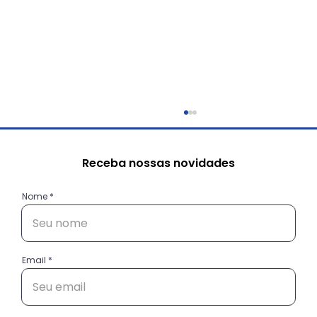
Receba nossas novidades
Nome
Email
Do “Oi!” ao Cliente Fiel: como a
comunicação certa guia suas
vendas