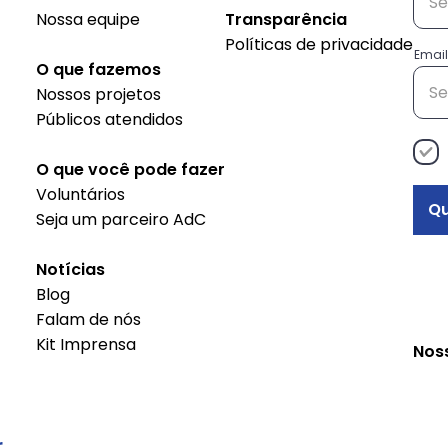
Nossa equipe
Transparência
Políticas de privacidade
Conheça as histórias das
Sus
Email
O que fazemos
empreendedoras do
do 
Nossos projetos
projeto Decisão
Públicos atendidos
Empreendedora
O que você pode fazer
Voluntários
Qu
Seja um parceiro AdC
Notícias
Blog
Falam de nós
Kit Imprensa
Nos
r