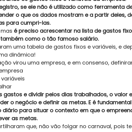
gistro, se ele não é utilizado como ferramenta de 
tender o que os dados mostram e a partir deles, d
as para cumpri-las.
 mas 
é preciso acrescentar na lista de gastos fixo
 também como o tão famoso salário. 
aram uma tabela de gastos fixos e variáveis, e de
ma dinâmica!  
ação virou uma empresa, e em consenso, definira
 empresa
 variáveis
alhar 
gastos e dividir pelos dias trabalhados, o valor 
er o negócio e definir as metas. E é fundamental
iário para situar o contexto em que o empreend
rever as metas. 
rtilharam que, não vão folgar no carnaval, pois 