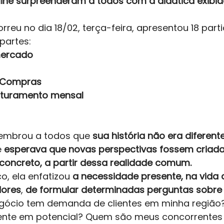
Aline surpreenderam a todos com a didática exibida
reu no dia 18/02, terça-feira, apresentou 18 parti
partes:  
mercado
 Compras
aturamento mensal
 lembrou a todos que 
sua história não era diferent
 
esperava que novas perspectivas fossem criada
oncreto, a partir dessa realidade comum.
co, ela enfatizou 
a necessidade presente, na vida 
ores
, 
de formular determinadas perguntas sobre 
egócio tem demanda de clientes em minha regiã
liente em potencial? Quem são meus concorrentes