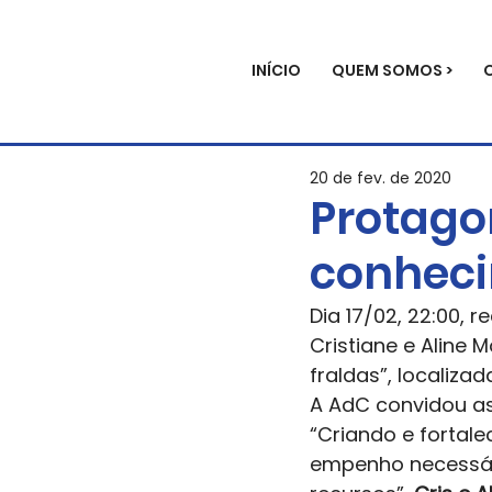
INÍCIO
QUEM SOMOS >
20 de fev. de 2020
Protago
conheci
Dia 17/02, 22:00,
Cristiane e Aline
fraldas”, localiza
A AdC convidou as
“Criando e fortale
empenho necessár