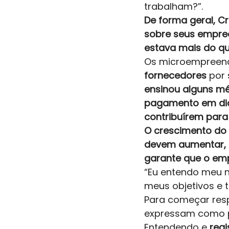
trabalham?”.  
De forma geral, C
sobre seus empree
estava mais do qu
Os microempreen
fornecedores
 por
ensinou alguns mé
pagamento em dia,
contribuírem para
O crescimento do 
devem aumentar, af
garante que o emp
“Eu entendo meu n
meus objetivos e 
Para começar resp
expressam como p
Entendendo e 
regi