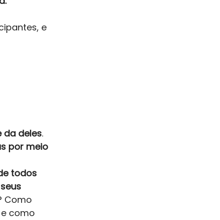
. 
cipantes, e 
e da deles
. 
s por meio 
de todos 
seus 
o? Como 
 e como 