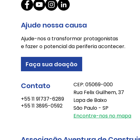
O circuito da cooperação
Ajude nossa causa
Ajude-nos a transformar protagonistas
e fazer o potencial da periferia acontecer.
Faça sua doação
Contato
CEP: 05069-000
Rua Felix Guilhem, 37
+55 11 91737-6289
Lapa de Baixo
+55 11 3895-0592
São Paulo - SP
Encontre-nos no mapa
Associação Aventura de Construi