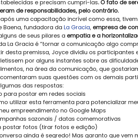
estabelecidas e precisam cumpri-las
. O fato de s
eram de responsabilidades, pelo contrário.
 após uma capacitação incrível como essa, tivem
e Baena, fundadora da 
La Gracia
, 
empresa de co
lguns de seus pilares a
 empatia e a horizontaliza
da La Gracia é “tornar a comunicação algo compr
rtir desta premissa, Joyce dividiu os participantes
letissem por alguns instantes sobre as dificuldad
mentos, na área da comunicação, que gostariam 
 comentaram suas questões com os demais partic
lgumas das respostas: 
o para postar em redes sociais
o utilizar esta ferramenta para potencializar m
 meu empreendimento no Google Maps
ampanhas sazonais / datas comemorativas
 postar fotos (tirar fotos e edição) 
conversa ainda é segredo! Mas garanto que vem m