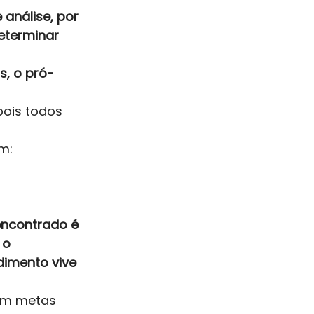
análise, por 
eterminar 
s, o pró-
pois todos 
m: 
encontrado é 
 o 
imento vive 
tem metas 