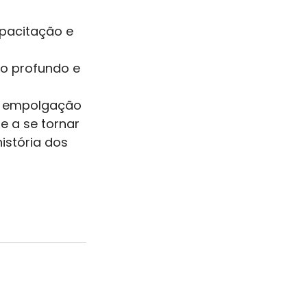
pacitação e 
o profundo e 
a empolgação 
e a se tornar 
istória dos 