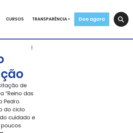
Doe agora
CURSOS
TRANSPARÊNCIA >
o
ação
itação de 
a “Reino das 
o Pedro. 
 do ciclo 
odo cuidado e 
 poucos 