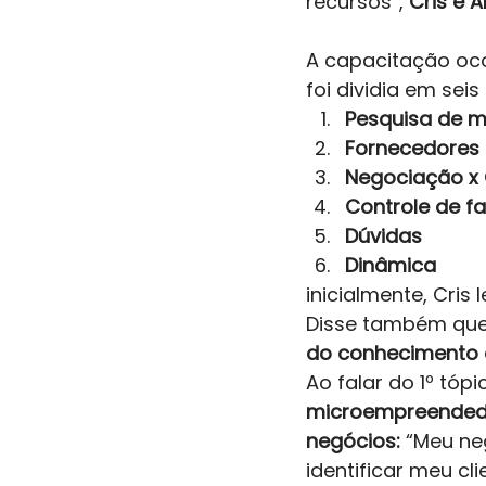
recursos”, 
Cris e 
A capacitação ocor
foi dividia em seis 
Pesquisa de 
Fornecedores
Negociação x
Controle de f
Dúvidas
Dinâmica
inicialmente, Cris
Disse também que
do conhecimento c
Ao falar do 1º tópi
microempreended
negócios:
 “Meu n
identificar meu c