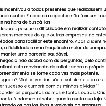
ris incentivou a todos presentes que realizassem
ndimentos. E caso as respostas não fossem imed
e na hora de buscá-las. 
dedores possuem 
dificuldade em realizar contat
 serem menores do que outras empresas, no entan
todos para facilitar este encontro
. Após a identi
 a fidelidade e uma frequência maior de compra
 manter uma parceria saudável. 
negócio não acaba com as perguntas, pelo contrá
inal, este movimento de refletir sobre o próprio 
reendimento se torne cada vez mais potente.
egócio? Minhas vendas são o suficiente para eu 
ter sucesso e cumprir com as minhas dívidas?” 
onder as perguntas acimas e tantas outras, Cris e
onto fundamental saber 
quanto custa sua loja
.
strando os gastos fixos e variáveis da empresa
. 