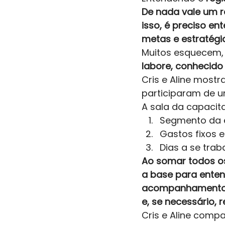
De nada vale um re
isso, é preciso en
metas e estratégi
Muitos esquecem,
labore, conhecido
Cris e Aline mostr
participaram de u
A sala da capacit
Segmento da
Gastos fixos e
Dias a se trab
Ao somar todos os 
a base para entend
acompanhamento d
e, se necessário, 
Cris e Aline compa