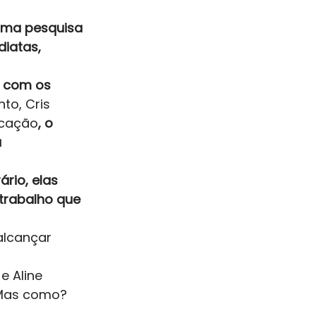
 uma pesquisa 
iatas, 
o com os 
to, Cris 
ficação
, o 
 
rio, elas 
trabalho que 
alcançar 
 Aline 
 Mas como? 