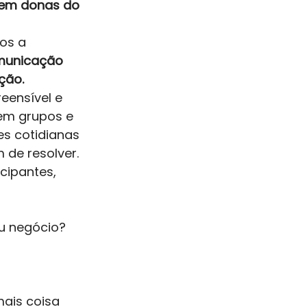
erem donas do 
os a 
municação
ção.
eensível e 
 em grupos e 
es cotidianas 
de resolver. 
ipantes, 
eu negócio?
ais coisa 