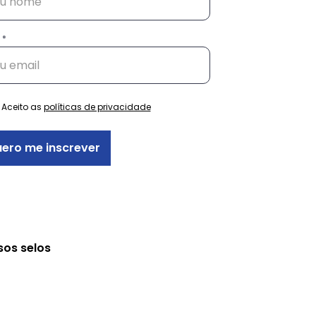
tentabilidade além
ambiental
Aceito as
políticas de privacidade
ero me inscrever
sos selos