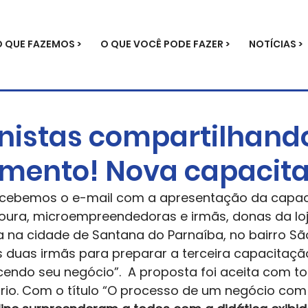
O QUE FAZEMOS >
O QUE VOCÊ PODE FAZER >
NOTÍCIAS >
nistas compartilhand
mento! Nova capacit
 recebemos o e-mail com a apresentação da capac
 Moura, microempreendedoras e irmãs, donas da loj
da na cidade de Santana do Parnaíba, no bairro Sã
 duas irmãs para preparar a terceira capacitação
cendo seu negócio”.  A proposta foi aceita com t
io. Com o título “O processo de um negócio com