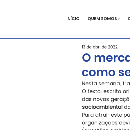
INÍCIO
QUEM SOMOS >
13 de abr. de 2022
O merca
como se
Nesta semana, tra
O texto, escrito 
das novas geraçõe
socioambiental 
da
Para atrair este p
organizações deve