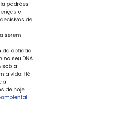
ria padrões 
enças e 
ecisivos de 
ra serem 
 da aptidão 
m no seu DNA 
 sob a 
 a vida. Há 
da 
s de hoje.
oambiental