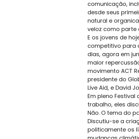
comunicação, incl
desde seus prime
natural e organica
veloz como parte 
E os jovens de ho
competitivo para 
dias, agora em ju
maior repercussão 
movimento ACT Res
presidente do Glo
Live Aid, e David 
Em pleno Festival
trabalho, eles disc
Não. O tema do pai
Discutiu-se a cri
politicamente os 
mudanças climática