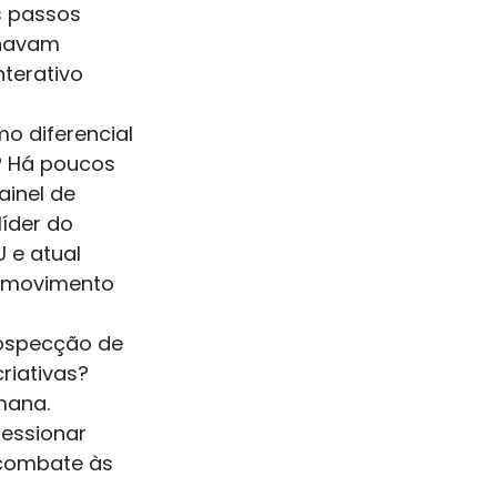
s passos 
navam 
terativo 
o diferencial 
? Há poucos 
inel de 
íder do 
 e atual 
o movimento 
rospecção de 
riativas? 
mana. 
essionar 
 combate às 