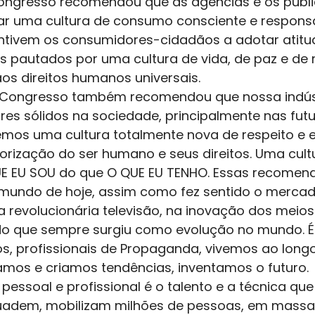
ngresso recomendou que as agências e os public
r uma cultura de consumo consciente e respons
entivem os consumidores-cidadãos a adotar atitud
pautados por uma cultura de vida, de paz e de r
os direitos humanos universais. 
 Congresso também recomendou que nossa indúst
res sólidos na sociedade, principalmente nas futu
emos uma cultura totalmente nova de respeito e e
lorização do ser humano e seus direitos. Uma cult
UE EU SOU do que O QUE EU TENHO. Essas recomen
mundo de hoje, assim como fez sentido o mercado
 revolucionária televisão, na inovação dos meios 
udo que sempre surgiu como evolução no mundo. 
ós, profissionais de Propaganda, vivemos ao long
pamos e criamos tendências, inventamos o futuro. 
pessoal e profissional é o talento e a técnica qu
suadem, mobilizam milhões de pessoas, em massa,