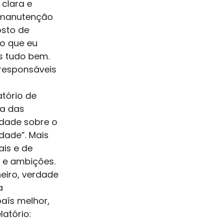
clara e 
a manutenção 
sto de 
o que eu 
s tudo bem. 
responsáveis 
tório de 
a das 
edade sobre o 
dade”. Mais 
ais e de 
 e ambições. 
eiro, verdade 
a 
ís melhor, 
atório: 