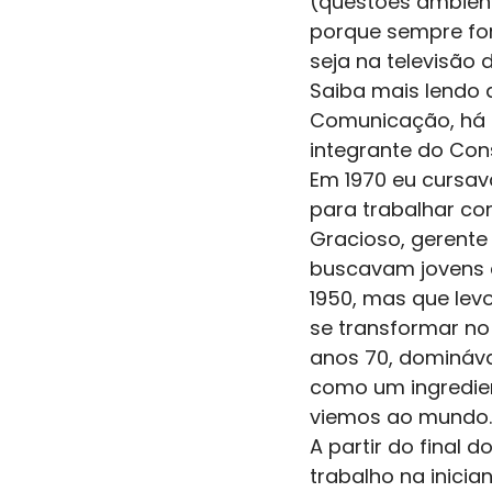
(questões ambienta
porque sempre fo
seja na televisão 
Saiba mais lendo a
Comunicação, há 
integrante do Cons
Em 1970 eu cursav
para trabalhar co
Gracioso, gerente 
buscavam jovens c
1950, mas que lev
se transformar no
anos 70, domináva
como um ingredien
viemos ao mundo.
A partir do final
trabalho na inicia