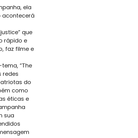
panha, ela 
o acontecerá 
justice” que 
 rápido e 
, faz filme e 
-tema, “The 
s redes 
atriotas do 
mbém como 
s éticas e 
campanha 
m sua 
endidos 
 mensagem 