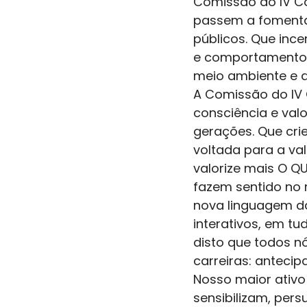
Comissão do IV Co
passem a fomenta
públicos. Que inc
e comportamentos 
meio ambiente e a
A Comissão do IV
consciência e valo
gerações. Que cri
voltada para a va
valorize mais O Q
fazem sentido no 
nova linguagem da
interativos, em t
disto que todos n
carreiras: anteci
Nosso maior ativo 
sensibilizam, per