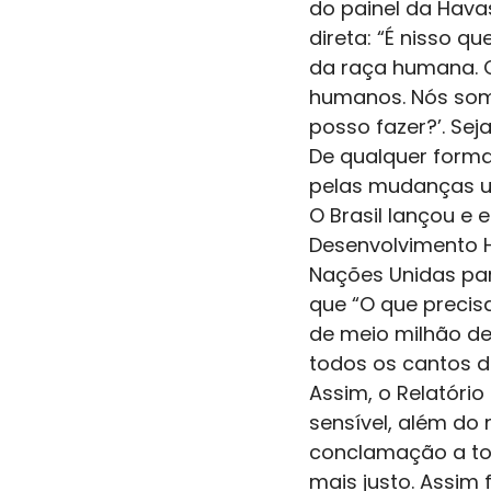
do painel da Hava
direta: “É nisso q
da raça humana. O
humanos. Nós somo
posso fazer?’. Se
De qualquer forma
pelas mudanças ur
O Brasil lançou e
Desenvolvimento 
Nações Unidas par
que “O que precisa
de meio milhão de 
todos os cantos d
Assim, o Relatório
sensível, além do n
conclamação a to
mais justo. Assim 