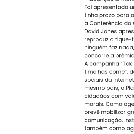
Foi apresentada 
tinha prazo para 
a Conferência do 
David Jones aprese
reproduz o tique-
ninguém faz nada, a
concorre a prêmio
A campanha “Tck T
time has come”, da
sociais da intern
mesmo país, o Pl
cidadãos com valo
morais. Como age
prevê mobilizar 
comunicação, insti
também como agen