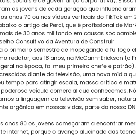
is, sociais e de governança corporativa). E isso
ram os jovens de cada geração que influenciara
dos anos 70 ou nos vídeos verticais do TikTok em 
baixo o artigo de Perci, que é profissional de Mark
mais de 30 anos militando em causas socioambie
elho Consultivo da Aventura de Construir.  
a o primeiro semestre de Propaganda e fui logo
mo redator, aos 18 anos, na McCann-Erickson (o F
geral na época, foi meu primeiro chefe e patrão).
rescidos diante da televisão, uma nova mídia qu
ou tempo para atingir escala, massa crítica e mat
 poderoso veículo comercial que conhecemos. Nós
mos a linguagem da televisão sem saber, natura
te orgânico em nossas vidas, parte do nosso DN
 
 dos anos 80 os jovens começaram a encontrar me
nte internet, porque o avanço alucinado das tecno