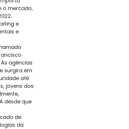
 importa 
m o mercado, 
2022. 
eting e 
ntais e 
 chamado 
rancisco 
 As agências 
e surgira em 
uridade até 
, jovens dos 
lmente, 
A desde que 
rcado de 
logias da 