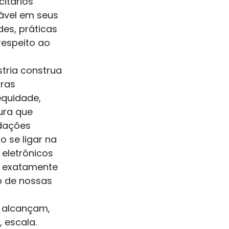
itários 
ável em seus 
es, práticas 
espeito ao 
ria construa 
ras 
quidade, 
ura que 
dações 
 se ligar na 
eletrônicos 
É exatamente 
o de nossas 
e alcançam, 
 escala. 