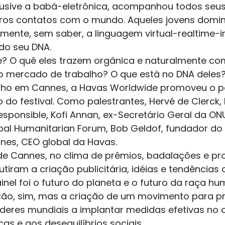
usive a babá-eletrônica, acompanhou todos seu
iros contatos com o mundo. Aqueles jovens domi
mente, sem saber, a linguagem virtual-realtime-in
do seu DNA. 
je? O quê eles trazem orgânica e naturalmente com
o mercado de trabalho? O que está no DNA deles
nho em Cannes, a Havas Worldwide promoveu o pa
do festival. Como palestrantes, Hervé de Clerck, l
ponsible, Kofi Annan, ex-Secretário Geral da ONU
bal Humanitarian Forum, Bob Geldof, fundador d
Jones, CEO global da Havas. 
 de Cannes, no clima de prêmios, badalações e p
utiram a criação publicitária, idéias e tendências c
nel foi o futuro do planeta e o futuro da raça hu
ação, sim, mas a criação de um movimento para pr
líderes mundiais a implantar medidas efetivas no
s e aos desequilíbrios sociais. 