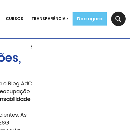
Doe agora
CURSOS
TRANSPARÊNCIA >
ões,
 o Blog AdC. 
preocupação 
nsabilidade 
cientes. As 
ESG 