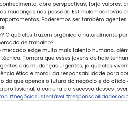
conhecimento, abre perspectivas, forja valores, c
mos mudanças nas pessoas. Estimulamos novas cr
comportamentos. Poderemos ser também agentes d
s. 
je? O quê eles trazem orgânica e naturalmente pa
ercado de trabalho? 
o mercado exige muito mais talento humano, além
técnica. Tomara que esses jovens de hoje tenha
entes das mudanças urgentes, já que eles vivem
ência ética e moral, da responsabilidade para com
o do que apenas o futuro do negócio e do ofício 
 profissional, a carreira e o sucesso desses joven
smo
#negóciosustentável
#responsabilidadesoci