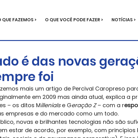
O QUE FAZEMOS >
O QUE VOCÊ PODE FAZER >
NOTÍCIAS >
do é das novas geraç
mpre foi
zemos mais um artigo de Percival Caropreso para
originalmente em 2009 mas ainda atual, explica a 
s – os ditos M
illenials 
e G
eração Z 
– com a r
espo
s empresas e do mercado como um todo.  
úblico, novas e brilhantes tecnologias não são sufi
m estar de acordo, por exemplo, com princípios 