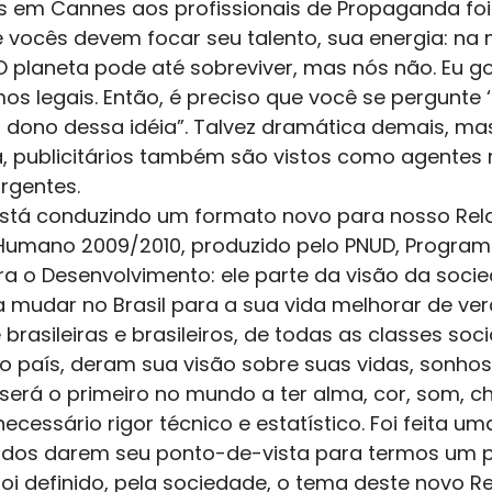
s em Cannes aos profissionais de Propaganda foi 
ue vocês devem focar seu talento, sua energia: n
 planeta pode até sobreviver, mas nós não. Eu go
s legais. Então, é preciso que você se pergunte ‘
ja dono dessa idéia”. Talvez dramática demais, ma
, publicitários também são vistos como agentes 
gentes. 
 está conduzindo um formato novo para nosso Rela
Humano 2009/2010, produzido pelo PNUD, Program
a o Desenvolvimento: ele parte da visão da soci
 mudar no Brasil para a sua vida melhorar de ver
brasileiras e brasileiros, de todas as classes soci
o país, deram sua visão sobre suas vidas, sonhos
 será o primeiro no mundo a ter alma, cor, som, ch
ecessário rigor técnico e estatístico. Foi feita um
dos darem seu ponto-de-vista para termos um pa
foi definido, pela sociedade, o tema deste novo Rel