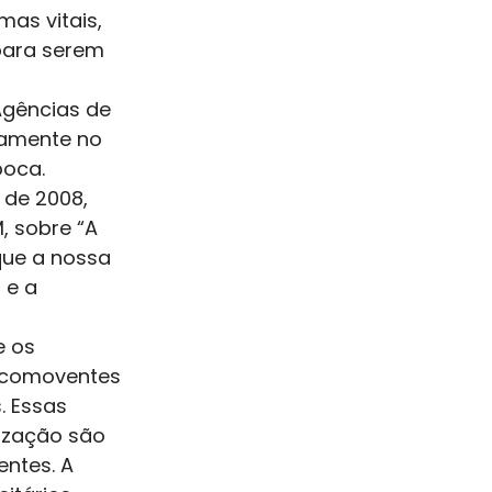
as vitais, 
para serem 
Agências de 
iamente no 
poca. 
 de 2008, 
 sobre “A 
que a nossa 
 e a 
 os 
 comoventes 
 Essas 
ização são 
ntes. A 