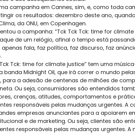
uma campanha em Cannes, sim, e, como toda cam
atingir os resultados: dezembro deste ano, quand
Clima, da ONU, em Copenhagen. 
ntou a campanha: “Tck Tck Tck: time for climate 
taque de um relógio, afinal o tempo está passando
penas fala, faz política, faz discurso, faz anúncio
. 
ck Tck: time for climate justice” tem uma música
 banda Midnight Oil, que irá correr o mundo pela
et, para a adesão de centenas de milhões de comp
aneta. Ou seja, consumidores são entendidos ta
res, crenças, atitudes, comportamentos e prática
ntes responsáveis pelas mudanças urgentes. A 
grandes empresas anunciantes para a apoiarem e
tucional e de marketing. Ou seja, clientes são ent
tes responsáveis pelas mudanças urgentes. A