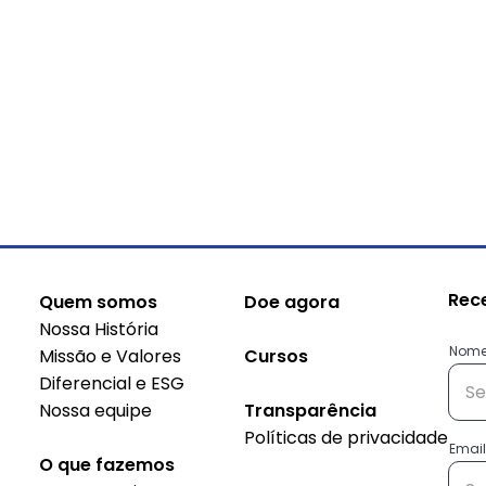
Rec
Quem somos
Doe agora
Nossa História
Nom
Missão e Valores
Cursos
Diferencial e ESG
Nossa equipe
Transparência
Políticas de privacidade
Conheça as histórias das
Sus
Email
O que fazemos
empreendedoras do
do 