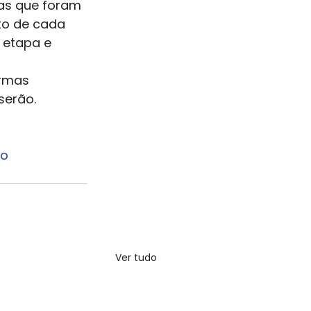
ias que foram 
o de cada 
 etapa e 
rmas 
serão. 
ão
Ver tudo