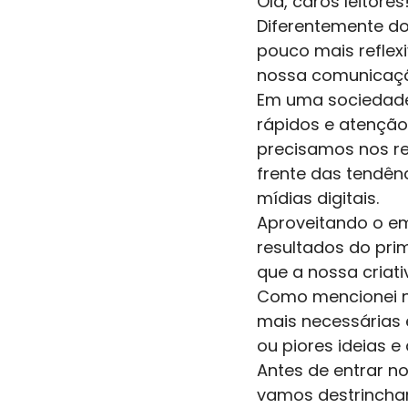
Olá, caros leitores!
Diferentemente do
pouco mais reflex
nossa comunicaçã
Em uma sociedade
rápidos e atençã
precisamos nos r
frente das tendênc
mídias digitais. 
Aproveitando o em
resultados do prim
que a nossa criat
Como mencionei no
mais necessárias 
ou piores ideias 
Antes de entrar n
vamos destrinchar