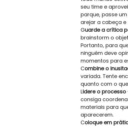
seu time e aprove
parque, passe um 
arejar a cabeça e 
G
uarde a crítica
brainstorm o objet
Portanto, para que
ninguém deve opin
momentos para ess
C
ombine o inusita
variada. Tente en
quanto com o que 
L
idere o processo 
consiga coordenar
materiais para qu
aparecerem. 
C
oloque em prátic