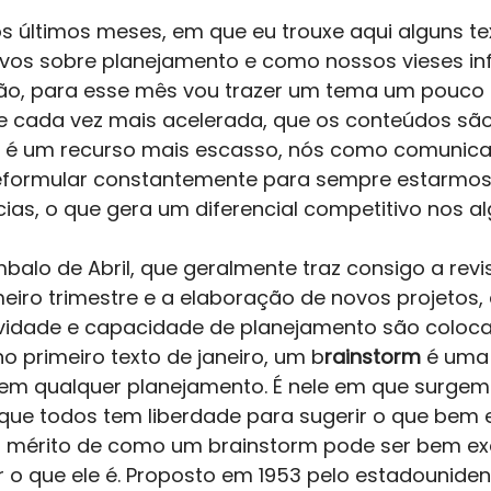
 
s últimos meses, em que eu trouxe aqui alguns te
ivos sobre planejamento e como nossos vieses in
o, para esse mês vou trazer um tema um pouco m
 cada vez mais acelerada, que os conteúdos são
o é um recurso mais escasso, nós como comunica
eformular constantemente para sempre estarmos
ias, o que gera um diferencial competitivo nos a
balo de Abril, que geralmente traz consigo a revi
eiro trimestre e a elaboração de novos projetos,
ividade e capacidade de planejamento são coloca
 primeiro texto de janeiro, um b
rainstorm 
é uma
em qualquer planejamento. É nele em que surgem
e que todos tem liberdade para sugerir o que bem
o mérito de como um brainstorm pode ser bem ex
 o que ele é. Proposto em 1953 pelo estadouniden