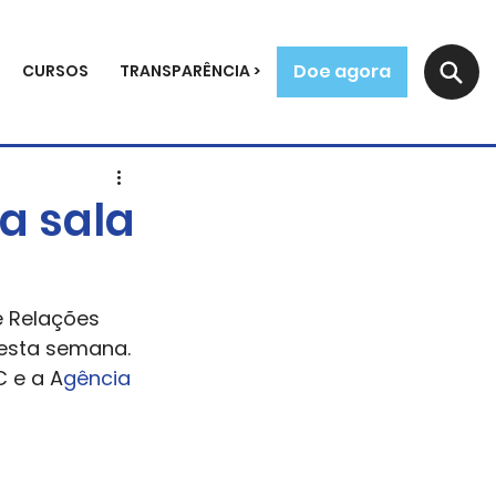
Doe agora
CURSOS
TRANSPARÊNCIA >
a sala
e Relações 
desta semana. 
 e a A
gência 