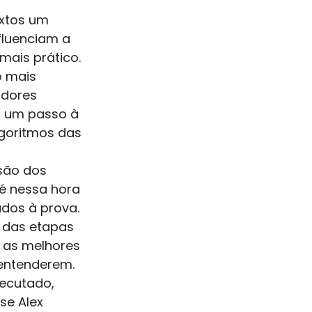
xtos um 
fluenciam a 
ais prático. 
 mais 
dores 
 um passo à 
lgoritmos das 
são dos 
 é nessa hora 
dos à prova. 
 das etapas 
 as melhores 
 entenderem. 
ecutado, 
se Alex 