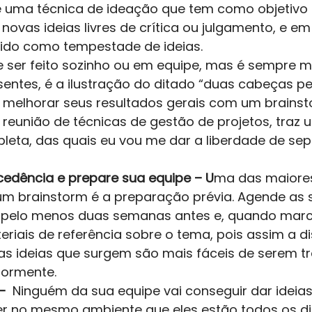
é uma técnica de ideação que tem como objetivo
ovas ideias livres de crítica ou julgamento, e e
do como tempestade de ideias. 
 ser feito sozinho ou em equipe, mas é sempre 
entes, é a ilustração do ditado “duas cabeças 
 melhorar seus resultados gerais com um brainst
reunião de técnicas de gestão de projetos, traz 
eta, das quais eu vou me dar a liberdade de se
edência e prepare sua equipe – U
ma das maiore
um brainstorm é a preparação prévia. Agende as
 pelo menos duas semanas antes e, quando marc
riais de referência sobre o tema, pois assim a d
s ideias que surgem são mais fáceis de serem t
iormente. 
–  
Ninguém da sua equipe vai conseguir dar ideias
r no mesmo ambiente que eles estão todos os di