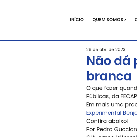
INÍCIO
QUEM SOMOS >
26 de abr. de 2023
Não dá 
branca
O que fazer quand
Públicas, da FECA
Em mais uma produ
Experimental Benj
Confira abaixo!  
Por Pedro Gucciard