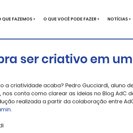
O QUE FAZEMOS >
O QUE VOCÊ PODE FAZER >
NOTÍCIAS >
pra ser criativo em um
o a criatividade acaba? Pedro Gucciardi, aluno d
P, nos conta como clarear as ideias no Blog AdC 
ção realizada a partir da colaboração entre AdC
amin.
i 