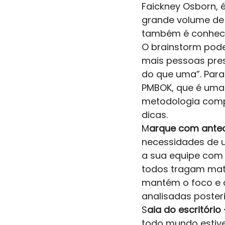
Faickney Osborn, 
grande volume de n
também é conheci
O brainstorm pode
mais pessoas pres
do que uma”. Para
PMBOK, que é uma 
metodologia compl
dicas. 
M
arque com antec
necessidades de 
a sua equipe com
todos tragam mate
mantém o foco e a
analisadas poster
S
aia do escritório 
todo mundo estive