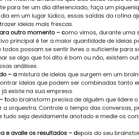
ite para ter um dia diferenciado, faça um piquen
dia em um lugar lúdico, essas saídas da rotina a
trazer ideias mais frescas. 
 para outro momento – c
omo vimos, durante uma 
ivo principal é ter a maior quantidade de ideias po
 todos possam se sentir livres o suficiente para s
ar se algo que foi dito é bom ou não, existem out
as análises. 
do – a
 mistura de ideias que surgem em um brai
contrar ideias que podem ser combinadas tanto en
já existe na sua empresa. 
– t
odo brainstorm precisa de alguém que lidere o
 a orquestra. Controle o tempo das conversas, pr
e tudo seja devidamente anotado e medie os confl
a e avalie os resultados – d
epois do seu brainsto