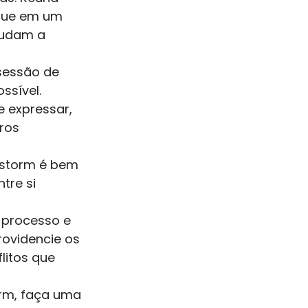
ique em um 
judam a 
sessão de 
ssível. 
e expressar, 
ros 
nstorm é bem 
tre si 
 processo e 
ovidencie os 
itos que 
rm, faça uma 