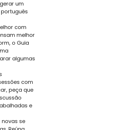
 gerar um 
m português 
melhor com 
pensam melhor 
orm, o Guia 
uma 
parar algumas 
s 
 sessões com 
ar, peça que 
iscussão 
rabalhadas e 
 novas se 
as. Reúna 