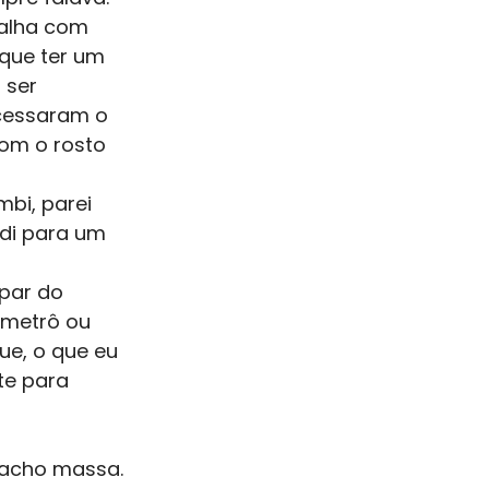
alha com 
 que ter um 
 ser 
acessaram o 
om o rosto 
bi, parei 
edi para um 
par do 
 metrô ou 
ue, o que eu 
te para 
 acho massa. 