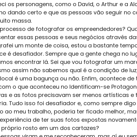
ci os personagens, como o David, o Arthur e a Alc
lho dando certo e que as pessoas vão seguir no 
muito massa.
processo de fotografar os empreendedores? Qua
sentar essas pessoas e seus negócios através das
ografei um monte de coisa, estou a bastante temp
nce é desafiador. Sempre que a gente chega no lu
os encontrar lá. Sei que vou fotografar um marc
mo assim não sabemos qual é a condição de luz,
local é uma bagunça ou não. Enfim, acontece de 
 com o que aconteceu no Identificam-se Protagon
s e as fotos precisavam ser menos artísticas e 
ária. Tudo isso foi desafiador e, como sempre dig
ao meu trabalho, poderia ter ficado melhor, mas
experiência de ter suas fotos expostas novament
u próprio rosto em um dos cartazes?
essoas viram e me reconheceram, mas aí eu semp