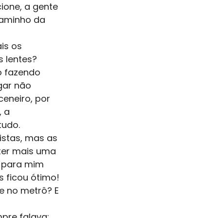
ione, a gente 
caminho da 
is os 
 lentes? 
o fazendo 
gar não 
eneiro, por 
 a 
tudo.
istas, mas as 
ter mais uma 
o para mim 
 ficou ótimo!
e no metrô? E 
re falava: 