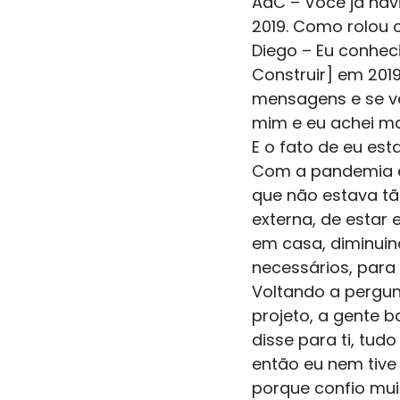
AdC – Você já hav
2019. Como rolou o
Diego – Eu conheci
Construir] em 2019
mensagens e se vê
mim e eu achei m
E o fato de eu es
Com a pandemia eu
que não estava tã
externa, de estar
em casa, diminuin
necessários, para
Voltando a pergunt
projeto, a gente 
disse para ti, tud
então eu nem tive
porque confio muit