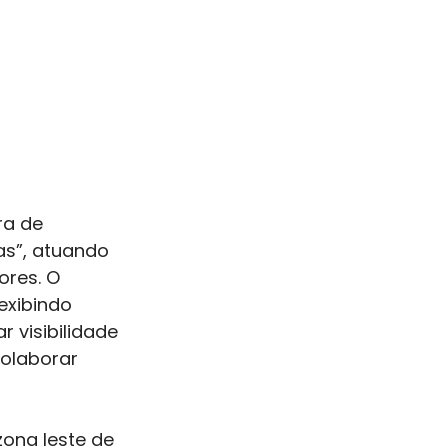
a de 
as”, atuando 
res. O 
exibindo 
 visibilidade 
colaborar 
ona leste de 