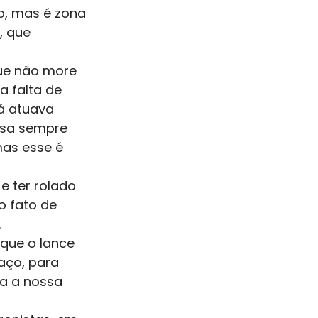
o, mas é zona 
, que 
que não more 
a falta de 
á atuava 
ssa sempre 
as esse é 
 ter rolado 
o fato de 
.
 que o lance 
aço, para 
a a nossa 