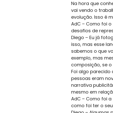
Na hora que conhe
vai vendo o traba
evolução. Isso é 
AdC – Como foi o 
desafios de repre
Diego – Eu já fot
isso, mas esse la
sabemos o que vam
exemplo, mas mes
composição, se o 
Foi algo parecido
pessoas eram nova
narrativa publicit
mesmo em relação 
AdC – Como foi a 
como foi ter o se
Diego – Algumas p