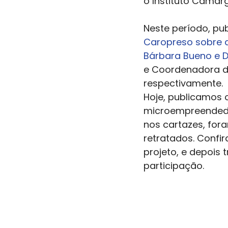
o Instituto Camarg
Neste período, pu
Caropreso sobre 
Bárbara Bueno e D
e Coordenadora de
respectivamente.
Hoje, publicamos 
microempreendedo
nos cartazes, for
retratados. Confi
projeto, e depois
participação.