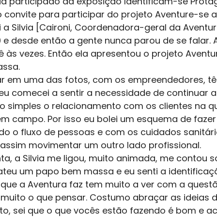
ia participado da exposição Identificam-se Prota
 convite para participar do projeto Aventure-se 
 a Silvia [Caironi, Coordenadora-geral da Aventur
 e desde então a gente nunca parou de se falar. 
 às vezes. Então ela apresentou o projeto Aventu
assa.
tar em uma das fotos, com os empreendedores, têm
 comecei a sentir a necessidade de continuar a t
o simples o relacionamento com os clientes na q
 em campo. Por isso eu bolei um esquema de fazer
do o fluxo de pessoas e com os cuidados sanitári
 assim movimentar um outro lado profissional.
a, a Silvia me ligou, muito animada, me contou s
bateu um papo bem massa e eu senti a identifica
o que a Aventura faz tem muito a ver com a questão
 muito o que pensar. Costumo abraçar as ideias d
o, sei que o que vocês estão fazendo é bom e acr