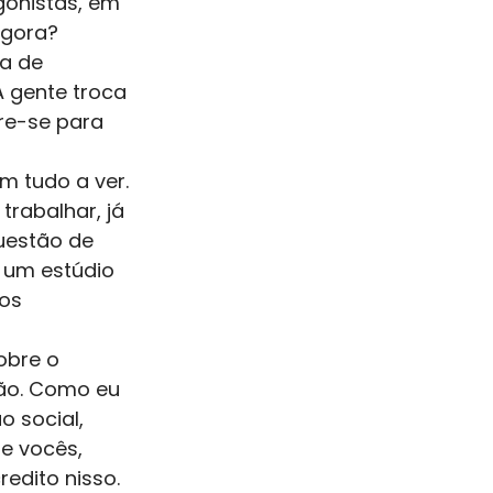
gonistas, em 
agora? 
a de 
A gente troca 
re-se para 
 tudo a ver. 
rabalhar, já 
uestão de 
 um estúdio 
os 
obre o 
ção. Como eu 
 social, 
e vocês, 
edito nisso. 