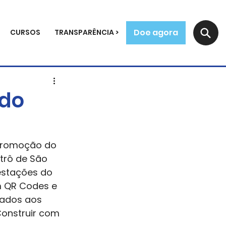
Doe agora
CURSOS
TRANSPARÊNCIA >
 do
e promoção do 
trô de São 
estações do 
m QR Codes e 
tados aos 
onstruir com 