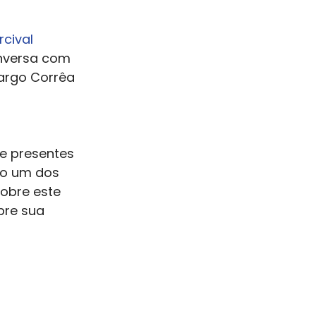
cival 
versa com 
margo Corrêa 
 
e presentes 
mo um dos 
obre este 
bre sua 