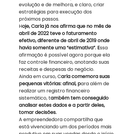
evolução e de melhora, e claro, criar 
estratégias para execução dos 
próximos passos. 
H
oje, Carla já nos afirma que no mês de 
abril de 2022 teve o faturamento 
efetivo, diferente de abril de 2019 onde 
havia somente uma “estimativa”. E
ssa 
afirmação é possível agora porque ela 
faz controle financeiro, anotando suas 
receitas e despesas do negócio.  
Ainda em curso, C
arla comemora suas 
pequenas vitórias: afinal, p
ara além de 
realizar um registro financeiro 
sistemático, t
ambém tem conseguido 
analisar estes dados e a partir deles, 
tomar decisões. 
A empreendedora compartilha que 
está vivenciando um dos períodos mais 
produtivo em suas vendas desde o início 