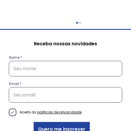
Receba nossas novidades
Nome
Email
Do “Oi!” ao Cliente Fiel: como a
comunicação certa guia suas
vendas
Aceito as
políticas de privacidade
Quero me inscrever