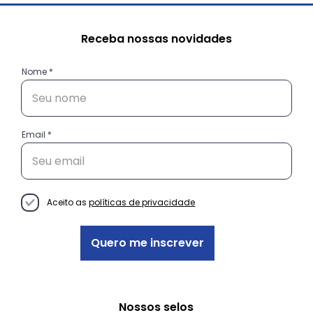
Receba nossas novidades
Nome
Email
Eu consumo, tu consomes, ele
consome. Nós conscientizamos, vós
mobilizais, eles transformam
Aceito as
políticas de privacidade
Quero me inscrever
Nossos selos