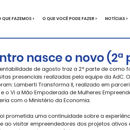
O QUE FAZEMOS >
O QUE VOCÊ PODE FAZER >
NOTÍCIAS >
ntro nasce o novo (2ª 
entabilidade de agosto traz a 2ª parte de como fo
sitas presenciais realizadas pela equipe da AdC. O
oram: Lamberti Transforma II, realizado em parcer
 e o Vi a Mão Empoderada de Mulheres Empreende
ria com o Ministério da Economia.  
i prometida uma continuidade sobre a experiênc
e ao visitar empreendedores dos projetos ativos e