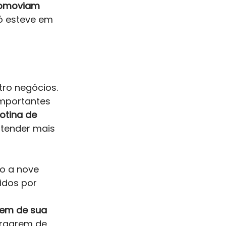
omoviam 
ó esteve em 
tro negócios. 
mportantes 
rotina de 
tender mais 
to a nove 
dos por 
rem de sua 
ergarem de 