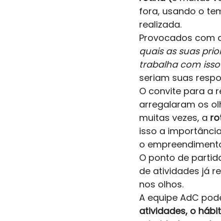
fora, usando o t
realizada. 
Provocados com q
quais as suas prio
trabalha com isso?
seriam suas respos
O convite para a r
arregalaram os ol
muitas vezes, a
 ro
isso a importância
o empreendimento 
O ponto de partid
de atividades já 
nos olhos.  
A equipe AdC pode
atividades, o háb