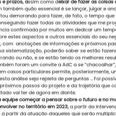
 e prazos, a
ssim como d
eixar de fazer as coisas
m também quão essencial é se lançar, julgar e anal
tou demorando para fazer, de fato, o tempo que fa
nseguindo fazer todas as atividades que me pro
tância confirmada por muitos em dedicar um tem
bre estes aspectos e outros essenciais do seu ne
, com  anotações de informações e próximos pas
essa sistematização, poderão saber se estão fazen
rrando ou não, e se estão tendo os melhores resul
ambém foram um convite a AdC a se “chacoalhar”, a
 casos particulares permite, posteriormente, u
sta análise seja repleta de perguntas … Foi possív
próximos passos do projeto e da trajetória que c
tado vai ter de agora em diante. 
 a equipe começar a pensar sobre o futuro e no m
envolver no território em 2023,
 a partir da interve
 a partir da atuação daqueles que serão multiplic