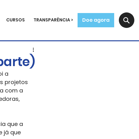
Doe agora
CURSOS
TRANSPARÊNCIA >
parte)
i a 
s projetos 
ia com a 
doras, 
ia que a 
 já que 