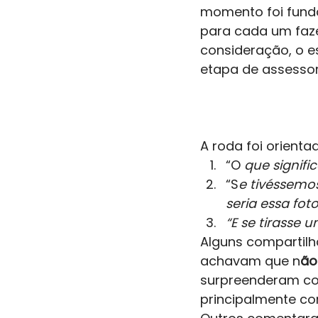
momento foi funda
para cada um faz
consideração, o es
etapa de assessori
A roda foi orienta
“O
 que signif
“S
e tivéssemos
seria essa foto
“E se tirasse 
Alguns compartilh
achavam que n
ão
surpreenderam com
principalmente co