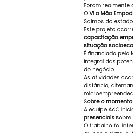
Foram realmente do
O
 Vi a Mão Empod
Saímos do estado 
Este projeto ocor
capacitação empr
situação socioeco
É financiado pelo
integral das pote
do negócio.  
As atividades oco
distância, altern
microempreendedor
S
obre o momento a
A equipe AdC inic
presenciais s
obre 
O trabalho foi int