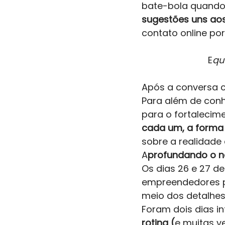
bate-bola quando 
sugestões uns aos
contato online po
E
qu
Após a conversa co
Para além de con
para o fortalecime
cada um, a forma
sobre a realidade
A
profundando o ne
Os dias 26 e 27 de
empreendedores p
meio dos detalhes.
Foram dois dias i
rotina (
e muitas v