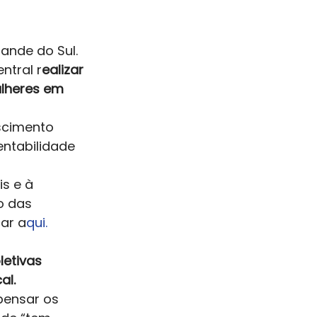
ande do Sul. 
ntral r
ealizar 
lheres em 
scimento 
ntabilidade 
s e à 
o das 
ar a
qui.
letivas 
l. 
pensar os 