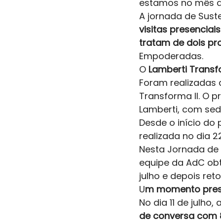
estamos no mês de
A jornada de Suste
visitas presencia
tratam de dois pro
Empoderadas. 
O
 Lamberti Transfo
Foram realizadas 
Transforma II. O p
Lamberti, com sed
Desde o início do 
realizada no dia 2
Nesta Jornada de 
equipe da AdC obte
julho e depois re
U
m momento presen
No dia 11 de julho
de conversa com 