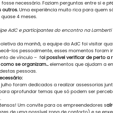
fosse necessário. Faziam perguntas entre si e p
r
 outros.
 Uma experiência muito rica para quem s
r quase 4 meses. 
ipe AdC e participantes do encontro na Lamberti
letiva da manhã, a equipe da AdC foi visitar qua
hecê-los pessoalmente, esses momentos foram i
nto de vínculo –  f
oi possível verificar de perto a 
 como se organizam… 
elementos que ajudam a en
 destas pessoas. 
cessário: 
 julho foram dedicados a realizar assessorias jun
ara aprofundar temas que só podem ser percebi
 
ntensos! Um convite para os empreendedores s
aí
ezes de uma possível zona de conforto) e se enx