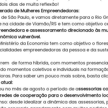
is dias de muita reflexão! 
erada de Mulheres Empreendedoras: 
de São Paulo, e vamos diretamente para o Rio Gr
re na cidade de Viamão/RS e tem como objetivo ce
eendedora e assessoramento direcionado às mu
nômica vulnerável. 
 Ministério da Economia tem como objetivo o flore
ncialidades empreendedoras da pessoa e da suste
rrem  de forma híbrida, com momentos presenciai
ando momentos coletivos e individuais na formaçã
as. Para saber um pouco mais sobre, basta clic
tual: 
iou no mês de agosto o período de a
ssessorias co
redes de cooperação para o desenvolvimento loca
enso: desde idealizar a dinâmica das assessorias, 