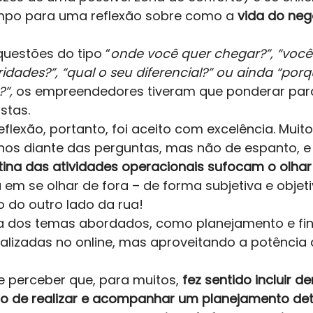
empo para uma reflexão sobre como a
 vida do neg
uestões do tipo “
onde você quer chegar?”, “você 
ridades?”, “qual o seu diferencial?” ou ainda “por
”,
 os empreendedores tiveram que ponderar para
tas.  
eflexão, portanto, foi aceito com excelência. Muito
hos diante das perguntas, mas não de espanto, e
tina das atividades operacionais sufocam o olhar a
 em se olhar de fora – de forma subjetiva e objetiva
do outro lado da rua! 
a dos temas abordados, como planejamento e fin
realizadas no online, mas aproveitando a potência
 perceber que, para muitos, 
fez sentido incluir d
ito de realizar e acompanhar um planejamento de