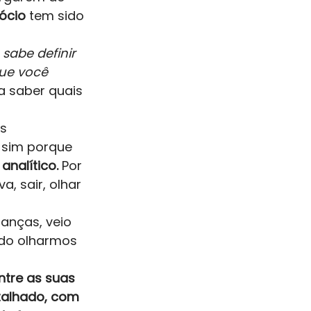
ócio 
tem sido 
sabe definir 
que você 
 saber quais 
s 
 sim porque 
nalítico. 
Por 
, sair, olhar 
anças, veio 
 do olharmos 
entre as suas 
talhado, com 