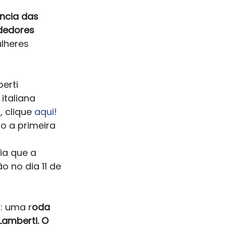
ncia das 
dedores 
lheres 
erti 
italiana 
 clique 
aqui! 
o a primeira 
ia que a 
 no dia 11 de 
: uma r
oda 
amberti. O