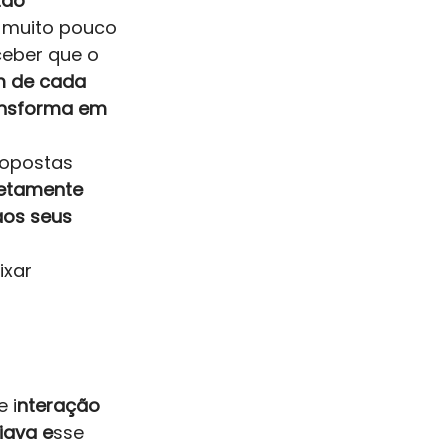
ão 
 muito pouco 
eber que o 
m de cada 
ansforma em 
ropostas 
retamente 
aos seus 
xar 
 i
nteração 
iava e
sse 