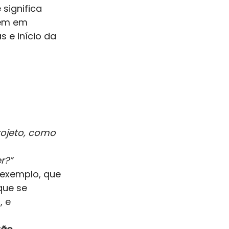
significa 
ém em 
 e início da 
rojeto, como 
r?”
exemplo, que 
que se 
 e 