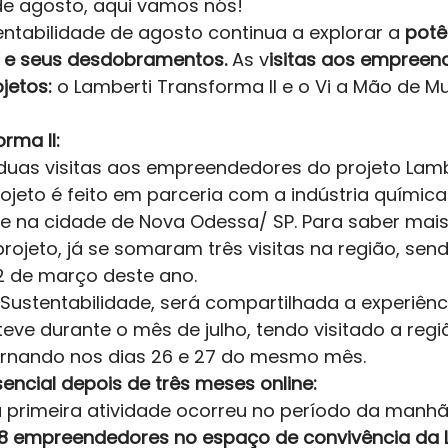
 agosto, aqui vamos nós!  
ntabilidade de agosto continua a explorar a 
potê
is e seus desdobramentos.
 As v
isitas aos empreen
jetos:
 o Lamberti Transforma II e o Vi a Mão de Mu
rma II: 
duas visitas aos empreendedores do projeto Lamb
rojeto é feito em parceria com a indústria química 
e na cidade de Nova Odessa/ SP. Para saber mais,
projeto, já se somaram três visitas na região, send
2 de março deste ano. 
Sustentabilidade, será compartilhada a experiênc
ve durante o mês de julho, tendo visitado a região
tornando nos dias 26 e 27 do mesmo mês. 
cial depois de três meses online: 
, a primeira atividade ocorreu no período da manhã
8 empreendedores no espaço de convivência da L