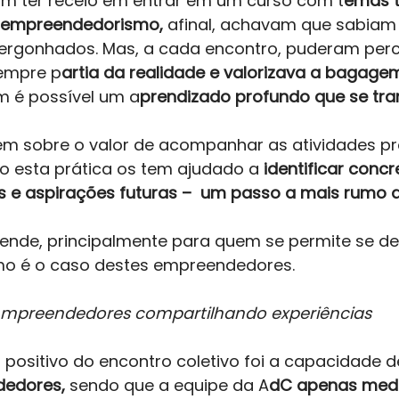
m ter receio em entrar em um curso com t
emas t
e empreendedorismo, 
afinal, achavam que sabiam
vergonhados. Mas, a cada encontro, puderam perc
empre p
artia da realidade e valorizava a bagage
im é possível um a
prendizado profundo que se tr
m sobre o valor de acompanhar as atividades p
 esta prática os tem ajudado a 
identificar conc
 e aspirações futuras –  um passo a mais rumo 
eende, principalmente para quem se permite se dei
mo é o caso destes empreendedores. 
mpreendedores compartilhando experiências
positivo do encontro coletivo foi a capacidade de
dedores,
 sendo que a equipe da A
dC apenas med