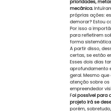
prioridades, metas
mecânica. 
Intuíra
próprias ações: es
demorar? Estou co
Por isso a impor
para refletirem so
forma sistemática
A partir disso, d
certas, se estão e
Esses dois dias t
aprofundamento em
geral. Mesmo que e
atenção sobre os 
empreendedor visi
F
oi possível para
projeto irá se des
porém, sobretudo,