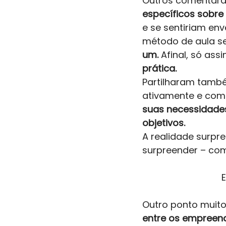
Outros comentara
específicos sobr
e se sentiriam en
método de aula s
um. 
Afinal, só ass
prática. 
Partilharam també
ativamente e como
suas necessidades
objetivos.  
A realidade surpr
surpreender – co
E
Outro ponto muito 
entre os empreen