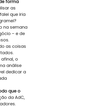
 de forma 
isar as 
lei que iria 
gramei?  
po na semana 
gócio – e de 
sos.  
do as coisas 
tados. 
final, o 
ma análise 
el dedicar a 
ada 
odo que o 
nção da AdC, 
adores. 