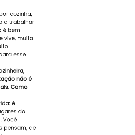
por cozinha, 
 a trabalhar. 
o é bem 
 vive, muita 
ito 
 para esse 
zinheira, 
tação não é 
mais. Como 
ida: é 
ugares do 
. Você 
s pensam, de 