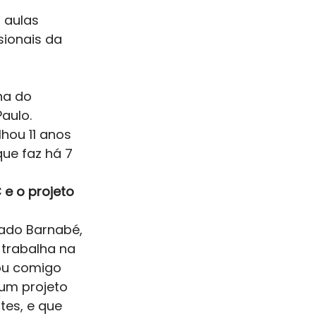
 aulas 
sionais da 
na do 
aulo. 
hou 11 anos 
ue faz há 7 
e o projeto 
mado Barnabé, 
 trabalha na 
ou comigo 
um projeto 
es, e que 