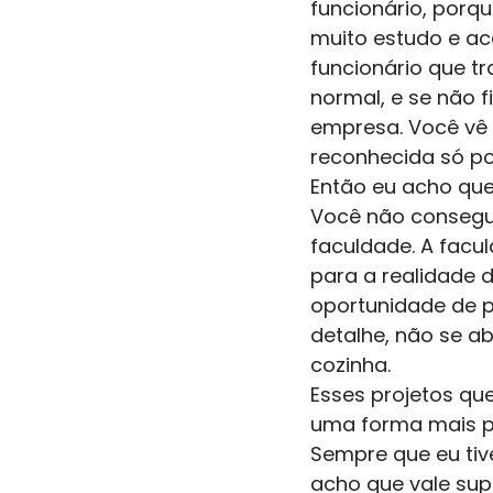
funcionário, porq
muito estudo e ac
funcionário que t
normal, e se não f
empresa. Você vê
reconhecida só p
Então eu acho que 
Você não consegu
faculdade. A facu
para a realidade d
oportunidade de pa
detalhe, não se a
cozinha. 
Esses projetos qu
uma forma mais po
Sempre que eu tive
acho que vale sup