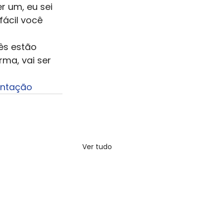
r um, eu sei 
fácil você 
ês estão 
rma, vai ser 
ntação
Ver tudo