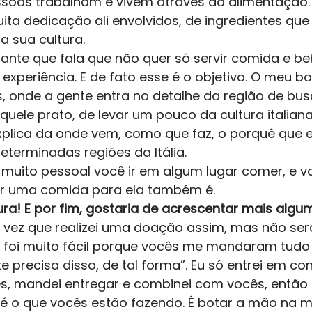
oas trabalham e vivem através da alimentação. 
ita dedicação ali envolvidos, de ingredientes que
 sua cultura.  
ante que fala que não quer só servir comida e beb
xperiência. E de fato esse é o objetivo. O meu ba
os, onde a gente entra no detalhe da região de b
quele prato, de levar um pouco da cultura italian
xplica da onde vem, como que faz, o porquê que
eterminadas regiões da Itália.  
muito pessoal você ir em algum lugar comer, e vo
r uma comida para ela também é.  
ura! E por fim, gostaria de acrescentar mais algu
a vez que realizei uma doação assim, mas não sera 
 foi muito fácil porque vocês me mandaram tudo 
nte precisa disso, de tal forma”. Eu só entrei em c
, mandei entregar e combinei com vocês, então foi
o que vocês estão fazendo. É botar a mão na ma