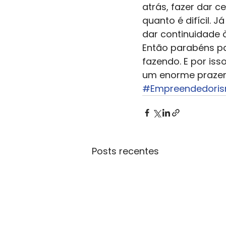
atrás, fazer dar c
quanto é difícil. J
dar continuidade àq
Então parabéns pa
fazendo. E por iss
um enorme prazer
#Empreendedori
Posts recentes