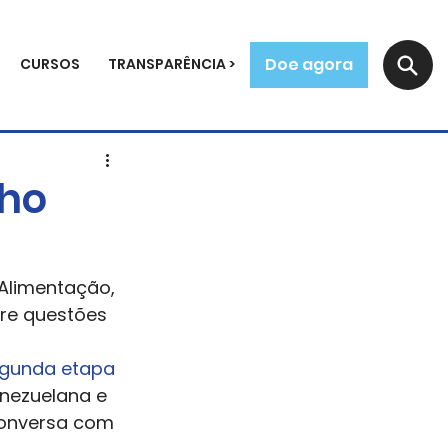
Doe agora
CURSOS
TRANSPARÊNCIA >
lho
 Alimentação, 
bre questões 
gunda etapa 
enezuelana e 
conversa com 