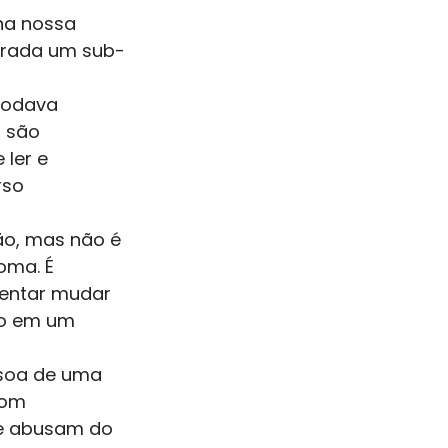
na nossa 
derada um sub-
rodava 
 são 
ler e 
rso 
ão, mas não é 
ma. É 
tentar mudar 
do em um 
ssoa de uma 
com 
que abusam do 