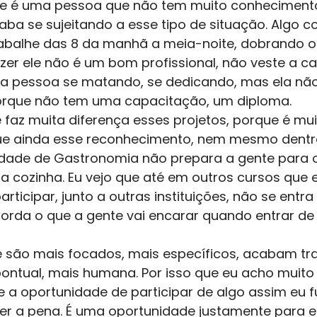
ue é uma pessoa que não tem muito conheciment
aba se sujeitando a esse tipo de situação. Algo c
rabalhe das 8 da manhã a meia-noite, dobrando o 
izer ele não é um bom profissional, não veste a c
 a pessoa se matando, se dedicando, mas ela nã
orque não tem uma capacitação, um diploma. 
faz muita diferença esses projetos, porque é muito 
e ainda esse reconhecimento, nem mesmo dentr
ldade de Gastronomia não prepara a gente para 
a cozinha. Eu vejo que até em outros cursos que e
rticipar, junto a outras instituições, não se entra
borda o que a gente vai encarar quando entrar de 
e são mais focados, mais específicos, acabam tr
ntual, mais humana. Por isso que eu acho muito
 a oportunidade de participar de algo assim eu fu
er a pena. É uma oportunidade justamente para e