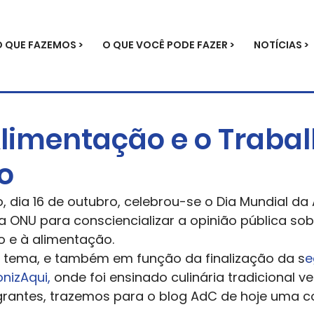
O QUE FAZEMOS >
O QUE VOCÊ PODE FAZER >
NOTÍCIAS >
Alimentação e o Traba
o
 dia 16 de outubro, celebrou-se o Dia Mundial da
la ONU para consciencializar a opinião pública so
ão e à alimentação. 
 tema, e também em função da finalização da s
e
nizAqui,
 onde foi ensinado culinária tradicional v
igrantes, trazemos para o blog AdC de hoje uma 