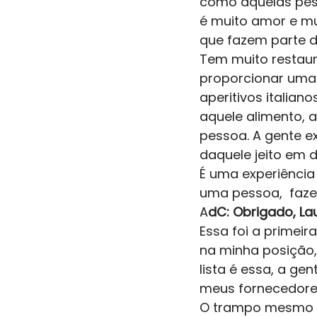
como aquelas pess
é muito amor e mu
que fazem parte da
Tem muito restaur
proporcionar uma e
aperitivos italian
aquele alimento, a
pessoa. A gente e
daquele jeito em d
É uma experiência 
uma pessoa,  faze
A
dC: Obrigado, La
Essa foi a primeir
na minha posição,
lista é essa, a ge
meus fornecedores
O trampo mesmo é 