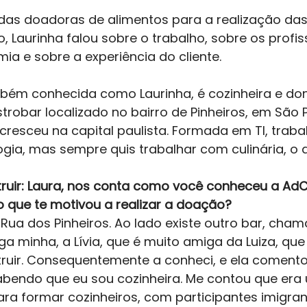
das doadoras de alimentos para a realização das
o, Laurinha falou sobre o trabalho, sobre os profis
a e sobre a experiência do cliente. 
ambém conhecida como Laurinha, é cozinheira e do
trobar localizado no bairro de Pinheiros, em São P
cresceu na capital paulista. Formada em TI, trabal
gia, mas sempre quis trabalhar com culinária, o q
ruir: Laura, nos conta como você conheceu a AdC 
o que te motivou a realizar a doação? 
Rua dos Pinheiros. Ao lado existe outro bar, cha
 minha, a Lívia, que é muito amiga da Luiza, que
ruir. Consequentemente a conheci, e ela coment
sabendo que eu sou cozinheira. Me contou que era 
ra formar cozinheiros, com participantes imigrant