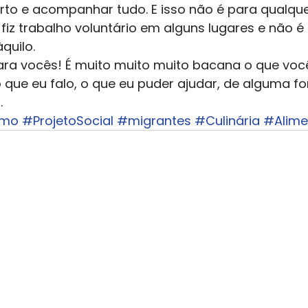
erto e acompanhar tudo. E isso não é para qualque
á fiz trabalho voluntário em alguns lugares e não é 
uilo.  
ra vocês! É muito muito muito bacana o que voc
o que eu falo, o que eu puder ajudar, de alguma fo
.
smo
#ProjetoSocial
#migrantes
#Culinária
#Alime