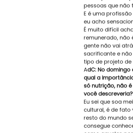
pessoas que não 
E é uma profissão
eu acho sensaciona
É muito difícil ac
remunerado, não é
gente não vai atr
sacrificante e não
tipo de projeto de
A
dC: No domingo c
qual a importânci
só nutrição, não 
você descreveria?
Eu sei que soa mei
cultural, é de fat
resto do mundo se
consegue conhece