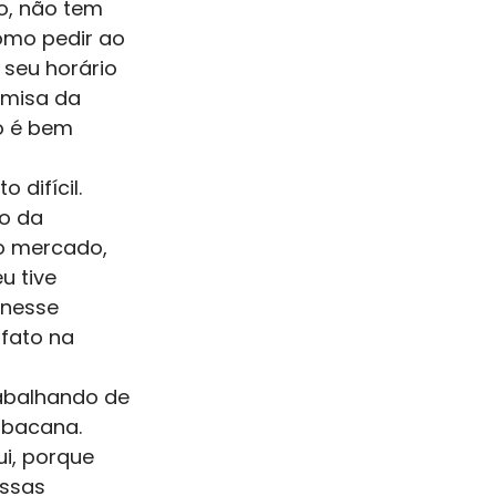
o, não tem 
omo pedir ao 
seu horário 
amisa da 
o é bem 
difícil. 
o da 
o mercado, 
u tive 
 nesse 
fato na 
abalhando de 
 bacana. 
i, porque 
ssas 