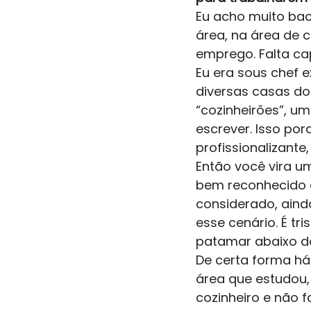
Eu acho muito bac
área, na área de 
emprego. Falta ca
Eu era sous chef 
diversas casas do
“cozinheirões”, u
escrever. Isso por
profissionalizante
Então você vira u
bem reconhecido 
considerado, aind
esse cenário. É tr
patamar abaixo dos
De certa forma há
área que estudou,
cozinheiro e não f