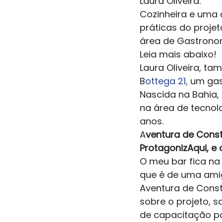
Laura Oliveira.  
Cozinheira e uma 
práticas do projet
área de Gastronomi
Leia mais abaixo!  
Laura Oliveira, t
B
ottega 21,
 um gas
Nascida na Bahia, 
na área de tecnolo
anos. 
A
ventura de Const
ProtagonizAqui, e 
O meu bar fica na 
que é de uma amiga
Aventura de Const
sobre o projeto, 
de capacitação pa