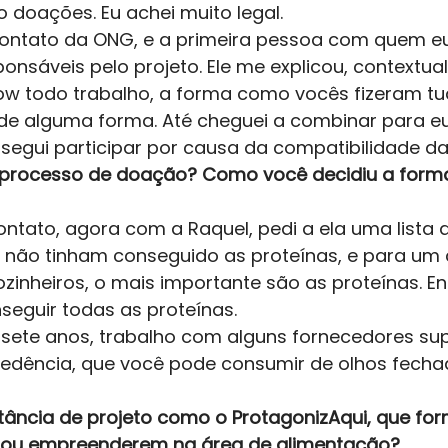
doações. Eu achei muito legal. 
ontato da ONG, e a primeira pessoa com quem eu f
onsáveis pelo projeto. Ele me explicou, contextual
ow todo trabalho, a forma como vocês fizeram tudo
r de alguma forma. Até cheguei a combinar para eu
segui participar por causa da compatibilidade da
 processo de doação? Como você decidiu a forma 
tato, agora com a Raquel, pedi a ela uma lista 
 não tinham conseguido as proteínas, e para um 
zinheiros, o mais importante são as proteínas. E
eguir todas as proteínas. 
 sete anos, trabalho com alguns fornecedores sup
edência, que você pode consumir de olhos fecha
tância de projeto como o ProtagonizAqui, que fo
 ou empreenderem na área de alimentação? 