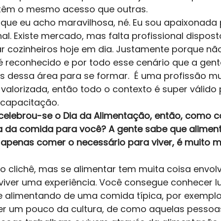
têm o mesmo acesso que outras. 
 que eu acho maravilhosa, né. Eu sou apaixonada 
l. Existe mercado, mas falta profissional disposto
har cozinheiros hoje em dia. Justamente porque nã
 reconhecido e por todo esse cenário que a gente
ás dessa área para se formar.  É uma profissão mu
 valorizada, então todo o contexto é super válido
 capacitação.   
elebrou-se o Dia da Alimentação, então, como co
a da comida para você? A gente sabe que alimen
é apenas comer o necessário para viver, é muito 
 
o clichê, mas se alimentar tem muita coisa envolv
o viver uma experiência. Você consegue conhecer l
 alimentando de uma comida típica, por exemplo
r um pouco da cultura, de como aquelas pessoa