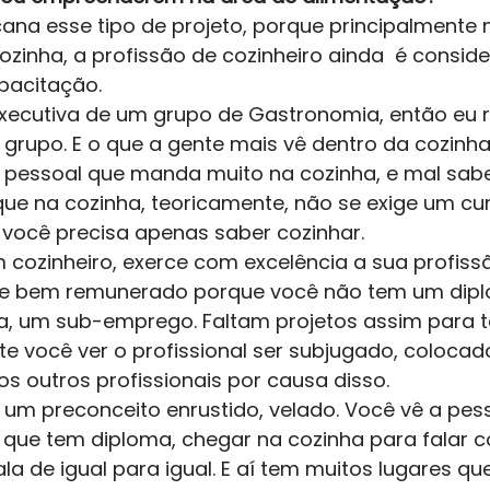
ana esse tipo de projeto, porque principalmente 
cozinha, a profissão de cozinheiro ainda  é consi
pacitação.  
executiva de um grupo de Gastronomia, então eu 
 grupo. E o que a gente mais vê dentro da cozinha
m pessoal que manda muito na cozinha, e mal sabe 
que na cozinha, teoricamente, não se exige um cu
, você precisa apenas saber cozinhar.  
m cozinheiro, exerce com excelência a sua profiss
e bem remunerado porque você não tem um diplo
a, um sub-emprego. Faltam projetos assim para 
iste você ver o profissional ser subjugado, coloca
 outros profissionais por causa disso.  
 um preconceito enrustido, velado. Você vê a pe
 que tem diploma, chegar na cozinha para falar 
ala de igual para igual. E aí tem muitos lugares 