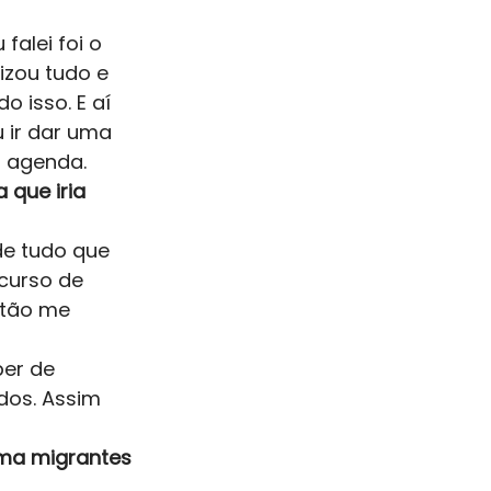
alei foi o 
izou tudo e 
 isso. E aí 
 ir dar uma 
 agenda. 
que iria 
de tudo que 
curso de 
ntão me 
er de 
dos. Assim 
rma migrantes 