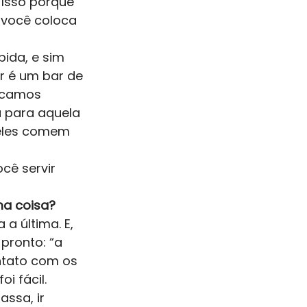
Isso porque 
 você coloca 
ida, e sim 
r é um bar de 
uscamos 
a para aquela 
 eles comem 
cê servir 
ma coisa? 
a última. E, 
pronto: “a 
ontato com os 
 fácil.  
ssa, ir 