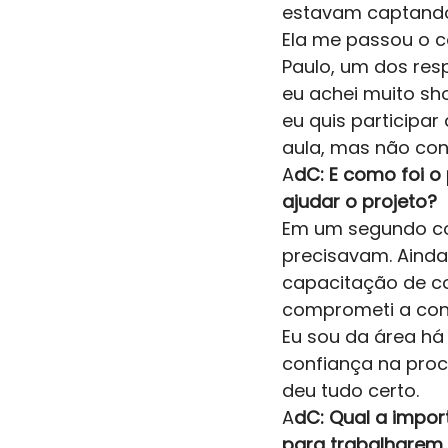
estavam captando 
Ela me passou o c
Paulo, um dos resp
eu achei muito sh
eu quis participa
aula, mas não con
A
dC: E como foi o
ajudar o projeto? 
Em um segundo con
precisavam. Ainda
capacitação de co
comprometi a cons
Eu sou da área há
confiança na proc
deu tudo certo. 
A
dC: Qual a impor
para trabalharem