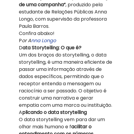
de uma campanha“
, produzido pela 
estudante de Relações Públicas Anna 
Longo, com supervisão da professora 
Paula Barros. 
Confira abaixo!  
P
or A
nna Longo 
D
ata Storytelling: O que é? 
Um dos braços do storytelling, o data 
storytelling, é uma maneira eficiente de 
passar uma informação através de 
dados específicos, permitindo que o 
receptor entenda a mensagem ou 
raciocínio a ser passado. O objetivo é 
construir uma narrativa e gerar 
empatia com uma marca ou instituição. 
A
plicando o data storytelling 
O data storytelling vem para dar um 
olhar mais humano e f
acilitar o 
entendimento com os números 