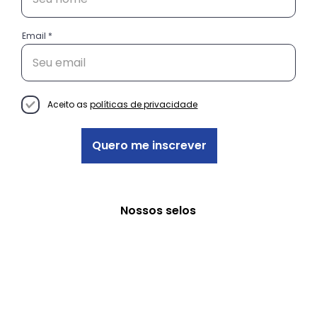
Email
Do “Oi!” ao Cliente Fiel: como a
comunicação certa guia suas
vendas
Aceito as
políticas de privacidade
Quero me inscrever
Nossos selos