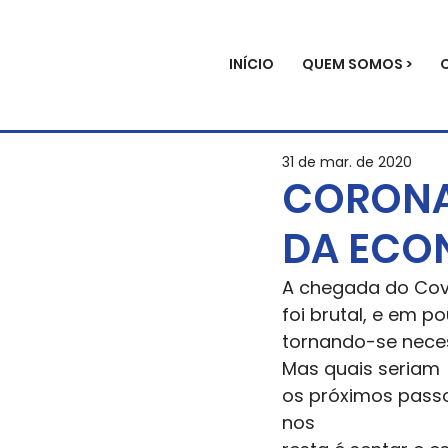
INÍCIO
QUEM SOMOS >
31 de mar. de 2020
CORONAV
DA ECO
A chegada do Cov
foi brutal, e em p
tornando-se neces
Mas quais seriam
os próximos passo
nos