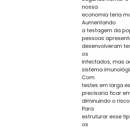
nossa
economia teria mo
Aumentando
a testagem da pop
pessoas apresenta
desenvolveram tes
os
infectados, mas a
sistema imunológi
Com
testes em larga 
precisaria ficar 
diminuindo o risc
Para
estruturar esse t
os