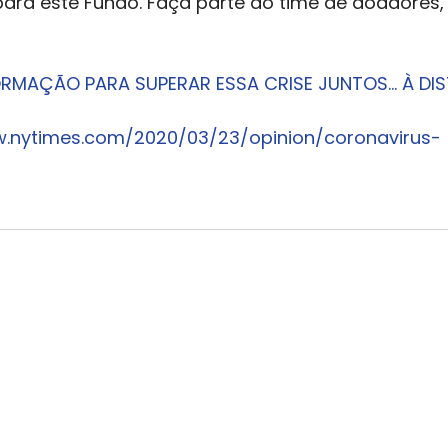
para este Fundo. Faça parte do time de doadores, 
RMAÇÃO PARA SUPERAR ESSA CRISE JUNTOS… À DIS
w.nytimes.com/2020/03/23/opinion/coronavirus-