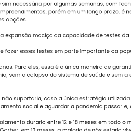
 é sim necessária por algumas semanas, com fe
empreendimentos, porém em um longo prazo, é n
s opções.  
 expansão maciça da capacidade de testes da C
 fazer esses testes em parte importante da pop
as. Para eles, essa é a única maneira de garant
ia, sem o colapso do sistema de saúde e sem a 
ão suportaria, caso a única estratégia utilizada
olamento social e aguardar a pandemia passar e,
isolamento duraria entre 12 e 18 meses em todo o 
arber, em 12 meses, a maioria de nós estaria viv