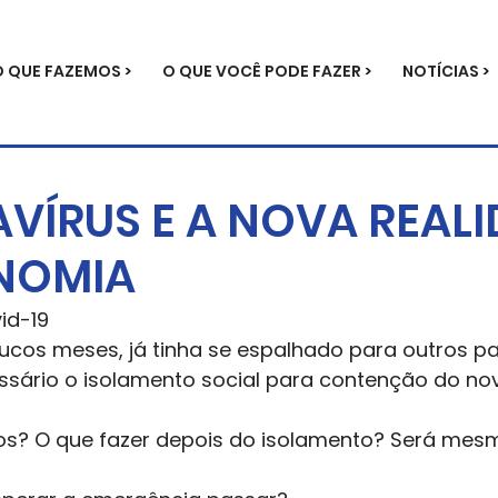
O QUE FAZEMOS >
O QUE VOCÊ PODE FAZER >
NOTÍCIAS >
ÍRUS E A NOVA REAL
NOMIA
id-19
oucos meses, já tinha se espalhado para outros pa
sário o isolamento social para contenção do novo
s? O que fazer depois do isolamento? Será mes