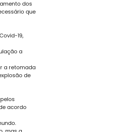
chamento dos
ecessário que
ovid-19, 
ulação a 
ir a retomada
explosão de
 pelos
 de acordo 
mundo.
o, mas a 