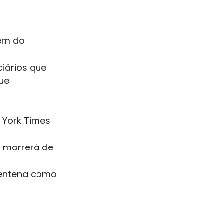
em do 
ciários que
ue 
 York Times
 morrerá de 
rentena como 