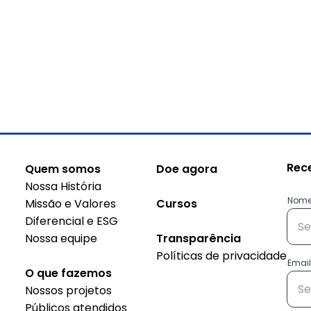
Rec
Quem somos
Doe agora
Nossa História
Nom
Missão e Valores
Cursos
Diferencial e ESG
Nossa equipe
Transparência
Políticas de privacidade
Conheça as histórias das
Sus
Email
O que fazemos
empreendedoras do
do 
Nossos projetos
projeto Decisão
Públicos atendidos