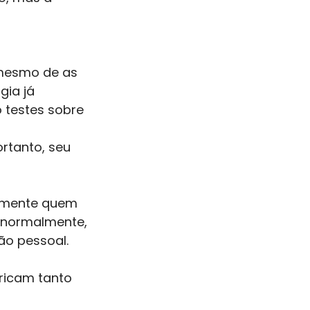
 mesmo de as
gia já
 testes sobre 
rtanto, seu
tamente quem
s normalmente,
o pessoal. 
ricam tanto 