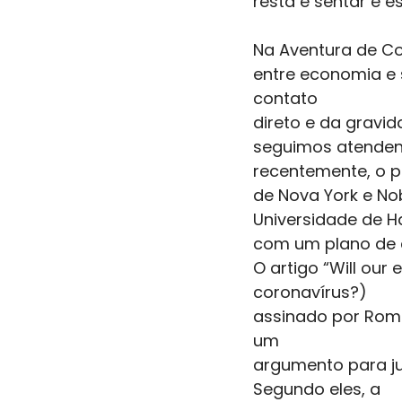
resta é sentar e 
Na Aventura de Co
entre economia e
contato
direto e da gravi
seguimos atenden
recentemente, o p
de Nova York e Nob
Universidade de H
com um plano de 
O artigo “Will ou
coronavírus?)
assinado por Rome
um
argumento para ju
Segundo eles, a