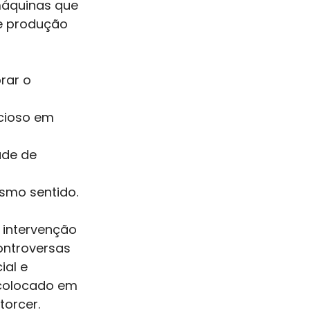
máquinas que
e produção 
rar o 
cioso em 
de de 
mo sentido. 
 intervenção
controversas
ial e
 colocado em
orcer. 