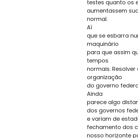
testes quanto os
aumentassem sua 
normal. 
Aí
que se esbarra nu
maquinário
para que assim qu
tempos
normais. Resolver
organização
do governo feder
Ainda
parece algo dista
dos governos feder
e variam de estad
fechamento dos c
nosso horizonte p