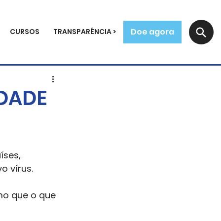
Doe agora
CURSOS
TRANSPARÊNCIA >
IDADE
íses,
 vírus. 
mo que o que 