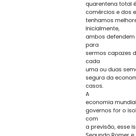
quarentena total
comércios e dos 
tenhamos melhore
Inicialmente,
ambos defendem a
para
sermos capazes de
cada
uma ou duas seman
segura da econom
casos. 
A
economia mundial n
governos for o is
com
a previsão, esse 
Segundo Romer e G