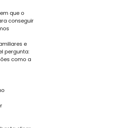
 em que o
ara conseguir
mos 
amiliares e
el pergunta:
ições como a
no 
r