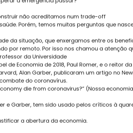
esperar a emergência passar? 
nstruir não acreditamos num trade-off
 saúde. Porém, temos muitas perguntas que nasc
dade da situação, que enxergamos entre os benefi
do por remoto. Por isso nos chamou a atenção q
rofessor da Universidade
el de Economia de 2018, Paul Romer, e o reitor da
arvard, Alan Garber, publicaram um artigo no New
combate do coronavírus. 
r economy die from coronavirus?” (Nossa economia
r e Garber, tem sido usado pelos críticos à qua
stificar a abertura da economia. 