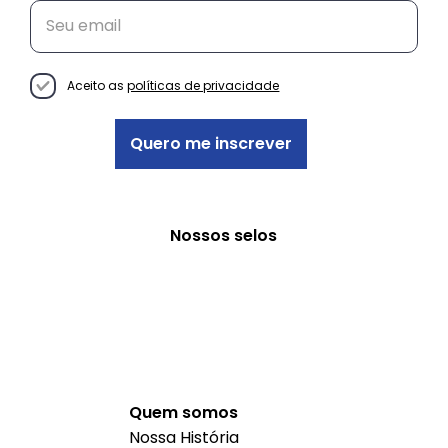
Do “Oi!” ao Cliente Fiel: como a
comunicação certa guia suas
vendas
Aceito as
políticas de privacidade
Quero me inscrever
Nossos selos
Quem somos
Nossa História