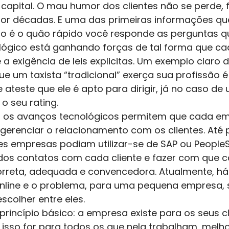
apital. O mau humor dos clientes não se perde, 
or décadas. E uma das primeiras informações qu
io é o quão rápido você responde as perguntas qu
ógico está ganhando forças de tal forma que ca
 exigência de leis explicitas. Um exemplo claro 
ue um taxista “tradicional” exerça sua profissão é
 ateste que ele é apto para dirigir, já no caso de
 o seu rating.
os avanços tecnológicos permitem que cada em
gerenciar o relacionamento com os clientes. Até
es empresas podiam utilizar-se de SAP ou PeopleS
 dos contatos com cada cliente e fazer com que 
orreta, adequada e convencedora. Atualmente, há
nline e o problema, para uma pequena empresa, s
colher entre eles.
incípio básico: a empresa existe para os seus cl
isso for para todos os que nela trabalham, melho