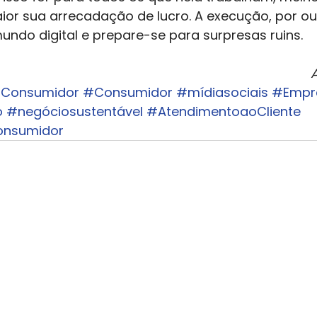
r sua arrecadação de lucro. A execução, por out
undo digital e prepare-se para surpresas ruins.
Consumidor
#Consumidor
#mídiasociais
#Empr
o
#negóciosustentável
#AtendimentoaoCliente
onsumidor