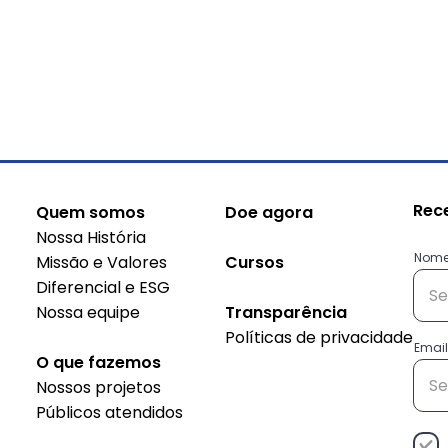
Rec
Quem somos
Doe agora
Nossa História
Nom
Missão e Valores
Cursos
Diferencial e ESG
Nossa equipe
Transparência
Políticas de privacidade
Eu consumo, tu
Exis
Email
O que fazemos
consomes, ele consome.
sust
Nossos projetos
Nós conscientizamos, vós
mic
Públicos atendidos
mobilizais, eles
no B