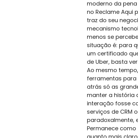
moderno da pena c
no Reclame Aqui p
traz do seu negoc
mecanismo tecnol
menos se percebe a
situação é: para q
um certificado que
de Uber, basta ver
Ao mesmo tempo, 
ferramentas para 
atrás só as grand
manter a história
interação fosse c
serviços de CRM o
paradoxalmente, es
Permanece como pr
quanto mais claro 