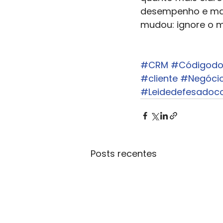
desempenho e maio
mudou: ignore o m
#CRM
#Códigodo
#cliente
#Negóci
#Leidedefesadoc
Posts recentes