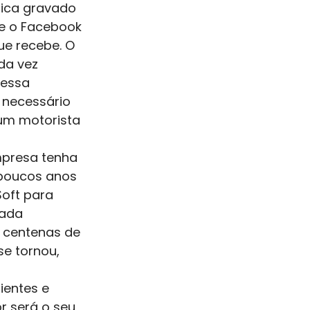
fica gravado 
e o Facebook 
e recebe. O 
da vez 
dessa 
 necessário 
 um motorista 
presa tenha 
 poucos anos 
oft para 
cada 
 centenas de 
e tornou, 
ientes e 
r será o seu 