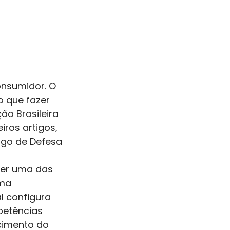
onsumidor. O 
o que fazer 
o Brasileira 
ros artigos, 
igo de Defesa 
ser uma das 
ma 
l configura 
petências 
cimento do 