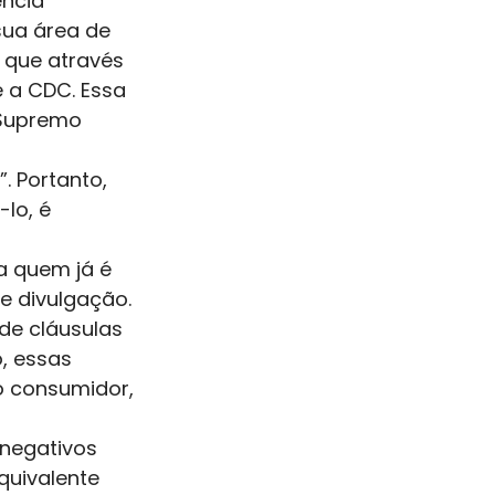
ncia 
ua área de 
 que através 
 a CDC. Essa 
Supremo 
. Portanto, 
lo, é 
a quem já é 
e divulgação. 
de cláusulas 
, essas 
o consumidor, 
negativos 
quivalente 