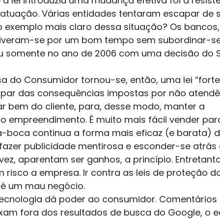
 lei introduziu uma mudança efetiva foi a resistê
atuação. Várias entidades tentaram escapar de s
 o exemplo mais claro dessa situação? Os bancos,
tiveram-se por um bom tempo sem subordinar-se
ou somente no ano de 2006 com uma decisão do 
 do Consumidor tornou-se, então, uma lei “forte”
par das consequências impostas por não atendê-
r bem do cliente, para, desse modo, manter a 
do empreendimento. É muito mais fácil vender par
-a-boca continua a forma mais eficaz (e barata) d
 fazer publicidade mentirosa e esconder-se atrás 
vez, aparentam ser ganhos, a princípio. Entretanto
risco a empresa. Ir contra as leis de proteção d
, é um mau negócio.
ecnologia dá poder ao consumidor. Comentários 
xam fora dos resultados de busca do Google, o e