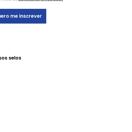
ero me inscrever
sos selos