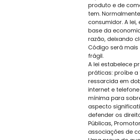
produto e de como 
tem. Normalmente 
consumidor. A lei,
base da economia.
razão, deixando c
Código será mais 
frágil.
A lei estabelece 
práticas: proíbe 
ressarcida em dob
internet e telefon
mínima para sobre
aspecto significat
defender os direi
Públicas, Promotor
associações de c