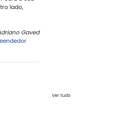
ro lado, 
Adriano Gaved
eendedor
Ver tudo