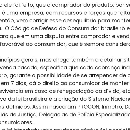
ele foi feito, que o comprador do produto, por s
é uma empresa, com recursos e forças que falta
 então, vem corrigir esse desequilíbrio para mante
  O Código de Defesa do Consumidor brasileiro ex
laro que em uma disputa entre comprador e vende
favorável ao consumidor, que é sempre consider
princípios gerais, mas chega também a detalhar s
a venda casada, especifica que cada cobrança ind
ro, garante a possibilidade de se arrepender de 
e em 7 dias, dá o direito ao consumidor de manter
vivência em caso de renegociação da dívida, etc.
ivo da lei brasileira é a criação do Sistema Nacion
tos definidos. Assim nasceram PROCON, Inmetro, D
ias de Justiça, Delegacias de Polícia Especializada
onsumidores.