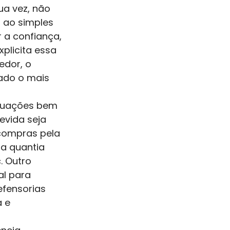
ua vez, não 
 ao simples 
r a confiança, 
plicita essa 
dor, o 
ado o mais 
ituações bem 
evida seja 
compras pela 
 a quantia 
 Outro 
al para 
efensorias 
 e 