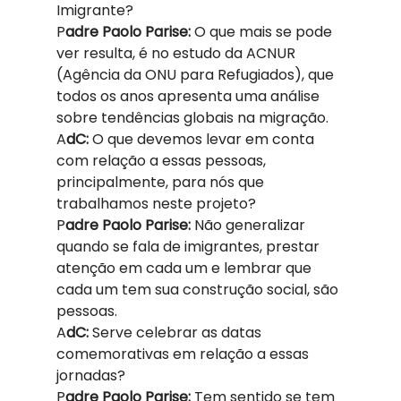
Imigrante?  
P
adre Paolo Parise: 
O que mais se pode 
ver resulta, é no estudo da ACNUR 
(Agência da ONU para Refugiados), que 
todos os anos apresenta uma análise 
sobre tendências globais na migração.   
A
dC: 
O que devemos levar em conta 
com relação a essas pessoas, 
principalmente, para nós que 
trabalhamos neste projeto?  
P
adre Paolo Parise: 
Não generalizar 
quando se fala de imigrantes, prestar 
atenção em cada um e lembrar que 
cada um tem sua construção social, são 
pessoas.   
A
dC: 
Serve celebrar as datas 
comemorativas em relação a essas 
jornadas?  
P
adre Paolo Parise: 
Tem sentido se tem 