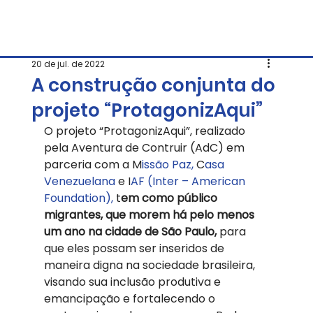
20 de jul. de 2022
A construção conjunta do
projeto “ProtagonizAqui”
O projeto “ProtagonizAqui”, realizado 
pela Aventura de Contruir (AdC) em 
parceria com a M
issão Paz,
 C
asa 
Venezuelana 
e I
AF (Inter – American 
Foundation),
 t
em como público 
migrantes, que morem há pelo menos 
um ano na cidade de São Paulo,
 para 
que eles possam ser inseridos de 
maneira digna na sociedade brasileira, 
visando sua inclusão produtiva e 
emancipação e fortalecendo o 